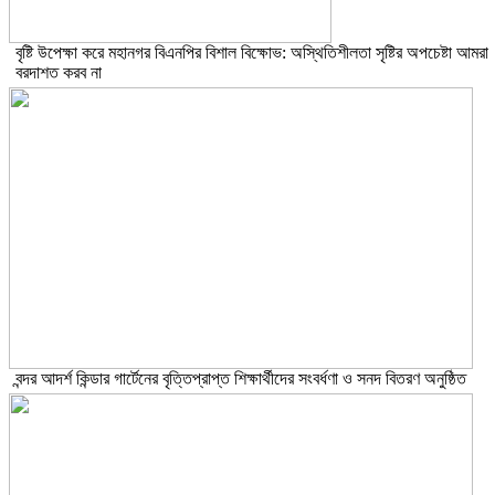
বৃষ্টি উপেক্ষা করে মহানগর বিএনপির বিশাল বিক্ষোভ: অস্থিতিশীলতা সৃষ্টির অপচেষ্টা আমরা
বরদাশত করব না
বন্দর আদর্শ কিন্ডার গার্টেনের বৃত্তিপ্রাপ্ত শিক্ষার্থীদের সংবর্ধণা ও সনদ বিতরণ অনুষ্ঠিত