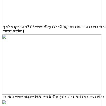
জুলাই অভ্যূত্থান বার্ষিকী উপলক্ষে কাঁচপুরে ইসলামী আন্দোলন বাংলাদেশ নারায়ণগঞ্জ জেলা
সমাবেশ অনুষ্ঠিত।
তোলারাম কলেজে ছাত্রদল-শিবির সংঘর্ষের তীব্র নিন্দা ও ৫ দফা দাবি ছাত্র ফেডারেশনের