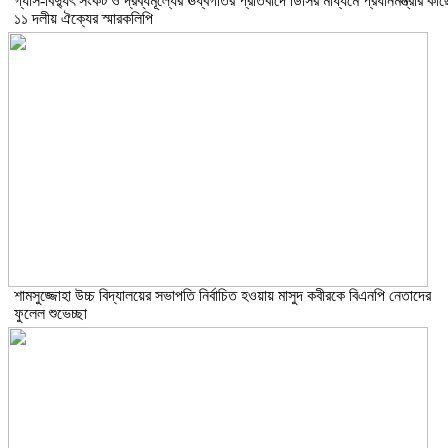
গ্যাস-বিদ্যুৎ সংকট ও দ্রব্যমূল্যের ঊর্ধ্বগতির প্রতিবাদে ডিসির মাধ্যমে প্রধানমন্ত্রীর কাছ
১১ দলীয় ঐক্যের স্মারকলিপি
শামসুজ্জোহা উচ্চ বিদ্যালয়ের সভাপতি নির্বাচিত হওয়ায় মাসুদ কবীরকে বিএনপি নেতাদের
ফুলেল শুভেচ্ছা