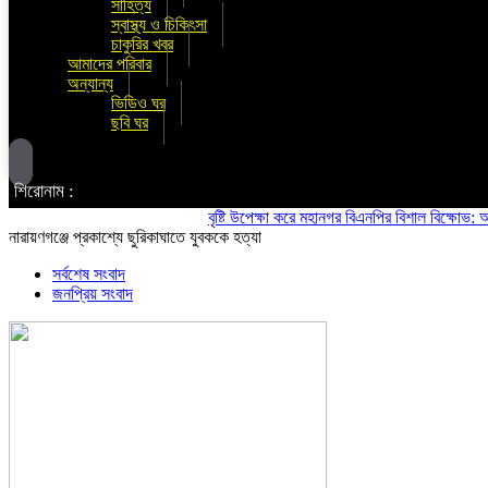
সাহিত্য
স্বাস্থ্য ও চিকিৎসা
চাকুরির খবর
আমাদের পরিবার
অন্যান্য
ভিডিও ঘর
ছবি ঘর
শিরোনাম :
বৃষ্টি উপেক্ষা করে মহানগর বিএনপির বিশাল বিক্ষোভ: অস্থিতি
নারায়ণগঞ্জে প্রকাশ্যে ছুরিকাঘাতে যুবককে হত্যা
সর্বশেষ সংবাদ
জনপ্রিয় সংবাদ