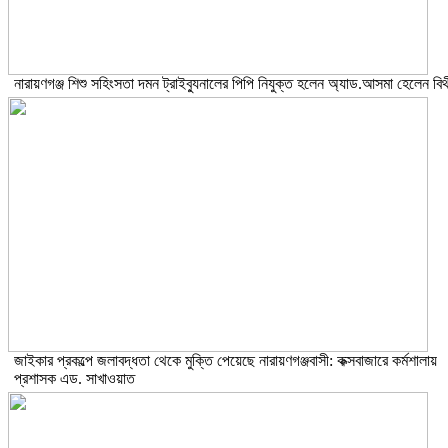
নারায়ণগঞ্জ শিশু সহিংসতা দমন ট্রাইব্যুনালের পিপি নিযুক্ত হলেন অ্যাড.আসমা হেলেন বিথ
জাইকার প্রকল্পে জলাবদ্ধতা থেকে মুক্তি পেয়েছে নারায়ণগঞ্জবাসী: কক্সবাজারে কর্মশালায়
প্রশাসক এড. সাখাওয়াত