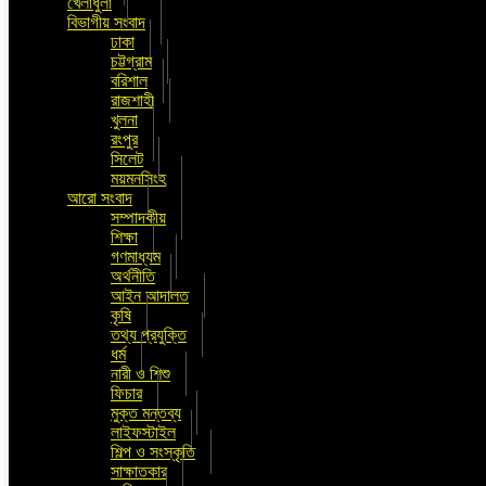
খেলাধুলা
বিভাগীয় সংবাদ
ঢাকা
চট্টগ্রাম
বরিশাল
রাজশাহী
খুলনা
রংপুর
সিলেট
ময়মনসিংহ
আরো সংবাদ
সম্পাদকীয়
শিক্ষা
গণমাধ্যম
অর্থনীতি
আইন আদালত
কৃষি
তথ্য প্রযুক্তি
ধর্ম
নারী ও শিশু
ফিচার
মুক্ত মন্তব্য
লাইফস্টাইল
শিল্প ও সংস্কৃতি
সাক্ষাতকার