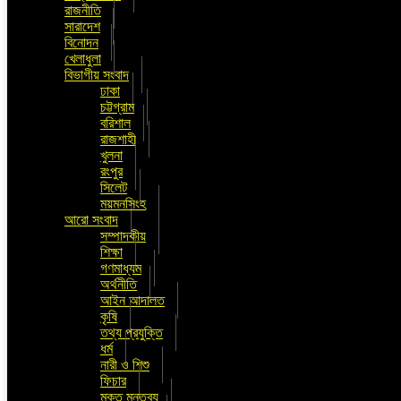
রাজনীতি
সারাদেশ
বিনোদন
খেলাধুলা
বিভাগীয় সংবাদ
ঢাকা
চট্টগ্রাম
বরিশাল
রাজশাহী
খুলনা
রংপুর
সিলেট
ময়মনসিংহ
আরো সংবাদ
সম্পাদকীয়
শিক্ষা
গণমাধ্যম
অর্থনীতি
আইন আদালত
কৃষি
তথ্য প্রযুক্তি
ধর্ম
নারী ও শিশু
ফিচার
মুক্ত মন্তব্য