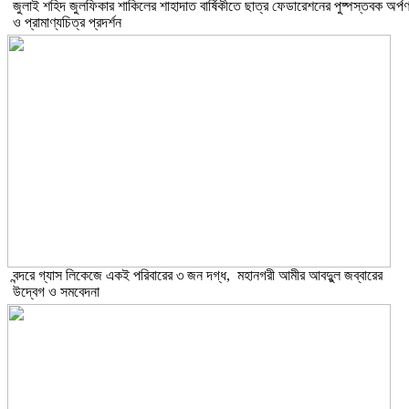
​জুলাই শহিদ জুলফিকার শাকিলের শাহাদাত বার্ষিকীতে ছাত্র ফেডারেশনের পুষ্পস্তবক অর্প
ও প্রামাণ্যচিত্র প্রদর্শন
বন্দরে গ্যাস লিকেজে একই পরিবারের ৩ জন দগ্ধ, মহানগরী আমীর আবদুুল জব্বারের
উদ্বেগ ও সমবেদনা