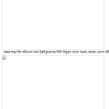
নারায়ণগঞ্জ শিশু সহিংসতা দমন ট্রাইব্যুনালের পিপি নিযুক্ত হলেন অ্যাড.আসমা হেলেন বিথ