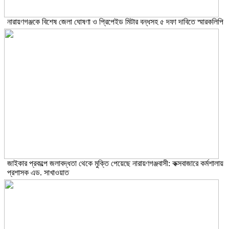
নারায়ণগঞ্জকে বিশেষ জেলা ঘোষণা ও প্রিপেইড মিটার বন্ধসহ ৫ দফা দাবিতে স্মারকলিপি
জাইকার প্রকল্পে জলাবদ্ধতা থেকে মুক্তি পেয়েছে নারায়ণগঞ্জবাসী: কক্সবাজারে কর্মশালায়
প্রশাসক এড. সাখাওয়াত