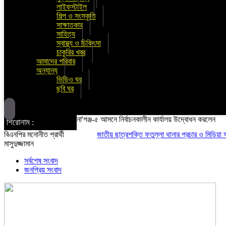
লাইফস্টাইল
শিল্প ও সংস্কৃতি
সাক্ষাতকার
সাহিত্য
স্বাস্থ্য ও চিকিৎসা
চাকুরির খবর
আমাদের পরিবার
অন্যান্য
ভিডিও ঘর
ছবি ঘর
না'গঞ্জ-৫ আসনে নির্বাচনকালীন কার্যালয় উদ্বোধন করলেন
শিরোনাম :
বিএনপির মনোনীত প্রার্থী
জাতীয় ছাত্রশক্তি ফতুল্লা থানার প্রচার ও মিডিয়া সম্পাদক
মাসুদুজ্জামান
সর্বশেষ সংবাদ
জনপ্রিয় সংবাদ