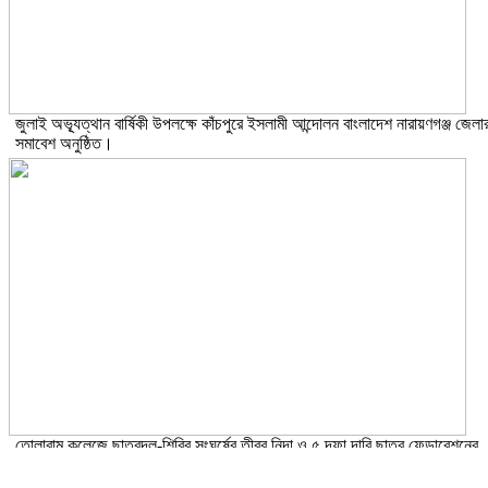
জুলাই অভ্যূত্থান বার্ষিকী উপলক্ষে কাঁচপুরে ইসলামী আন্দোলন বাংলাদেশ নারায়ণগঞ্জ জেলা
সমাবেশ অনুষ্ঠিত।
তোলারাম কলেজে ছাত্রদল-শিবির সংঘর্ষের তীব্র নিন্দা ও ৫ দফা দাবি ছাত্র ফেডারেশনের