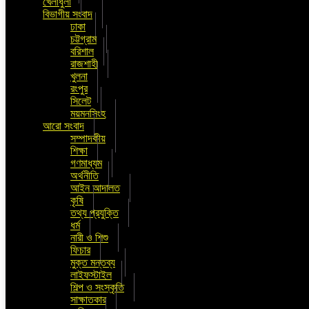
খেলাধুলা
বিভাগীয় সংবাদ
ঢাকা
চট্টগ্রাম
বরিশাল
রাজশাহী
খুলনা
রংপুর
সিলেট
ময়মনসিংহ
আরো সংবাদ
সম্পাদকীয়
শিক্ষা
গণমাধ্যম
অর্থনীতি
আইন আদালত
কৃষি
তথ্য প্রযুক্তি
ধর্ম
নারী ও শিশু
ফিচার
মুক্ত মন্তব্য
লাইফস্টাইল
শিল্প ও সংস্কৃতি
সাক্ষাতকার