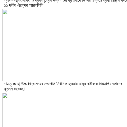
গ্যাস-বিদ্যুৎ সংকট ও দ্রব্যমূল্যের ঊর্ধ্বগতির প্রতিবাদে ডিসির মাধ্যমে প্রধানমন্ত্রীর কাছ
১১ দলীয় ঐক্যের স্মারকলিপি
শামসুজ্জোহা উচ্চ বিদ্যালয়ের সভাপতি নির্বাচিত হওয়ায় মাসুদ কবীরকে বিএনপি নেতাদের
ফুলেল শুভেচ্ছা