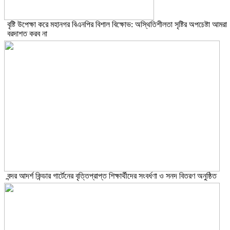
বৃষ্টি উপেক্ষা করে মহানগর বিএনপির বিশাল বিক্ষোভ: অস্থিতিশীলতা সৃষ্টির অপচেষ্টা আমরা
বরদাশত করব না
বন্দর আদর্শ কিন্ডার গার্টেনের বৃত্তিপ্রাপ্ত শিক্ষার্থীদের সংবর্ধণা ও সনদ বিতরণ অনুষ্ঠিত