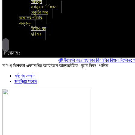
সাহিত্য
স্বাস্থ্য ও চিকিৎসা
চাকুরির খবর
আমাদের পরিবার
অন্যান্য
ভিডিও ঘর
ছবি ঘর
শিরোনাম :
বৃষ্টি উপেক্ষা করে মহানগর বিএনপির বিশাল বিক্ষোভ: অস্থ
না’গঞ্জ শিল্পকলা একাডেমির আয়োজনে আন্তর্জাতিক ‘নৃত্য দিবস’ পালিত
সর্বশেষ সংবাদ
জনপ্রিয় সংবাদ