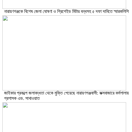
নারায়ণগঞ্জকে বিশেষ জেলা ঘোষণা ও প্রিপেইড মিটার বন্ধসহ ৫ দফা দাবিতে স্মারকলিপি
জাইকার প্রকল্পে জলাবদ্ধতা থেকে মুক্তি পেয়েছে নারায়ণগঞ্জবাসী: কক্সবাজারে কর্মশালায়
প্রশাসক এড. সাখাওয়াত