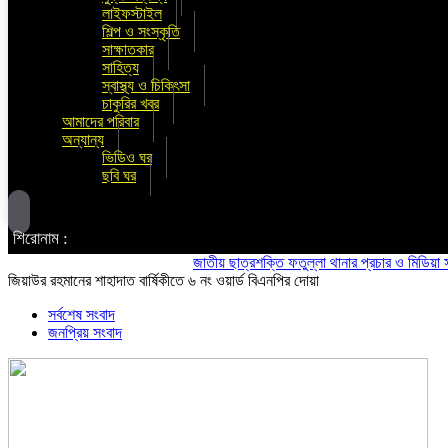
লাইফস্টাইল
শিল্প ও সংস্কৃতি
সাক্ষাতকার
সাহিত্য
স্বাস্থ্য ও চিকিৎসা
চাকুরির খবর
আমাদের পরিবার
অন্যান্য
ভিডিও ঘর
ছবি ঘর
শিরোনাম :
জাতীয় ছাত্রশক্তি ফতুল্লা থানার প্রচার ও মিডিয়া সম্পাদক 
জিয়াউর রহমানের শাহাদাত বার্ষিকীতে ৬ নং ওয়ার্ড বিএনপির দোয়া
সর্বশেষ সংবাদ
জনপ্রিয় সংবাদ