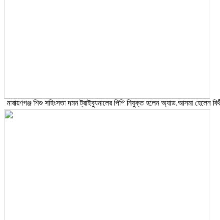
নারায়ণগঞ্জ শিশু সহিংসতা দমন ট্রাইব্যুনালের পিপি নিযুক্ত হলেন অ্যাড.আসমা হেলেন বিথ