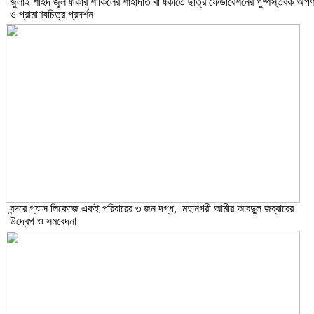
​জুলাই শহিদ জুলফিকার শাকিলের শাহাদাত বার্ষিকীতে ছাত্র ফেডারেশনের পুষ্পস্তবক অর্প
ও প্রামাণ্যচিত্র প্রদর্শন
বন্দরে গ্যাস লিকেজে একই পরিবারের ৩ জন দগ্ধ, মহানগরী আমীর আবদুুল জব্বারের
উদ্বেগ ও সমবেদনা