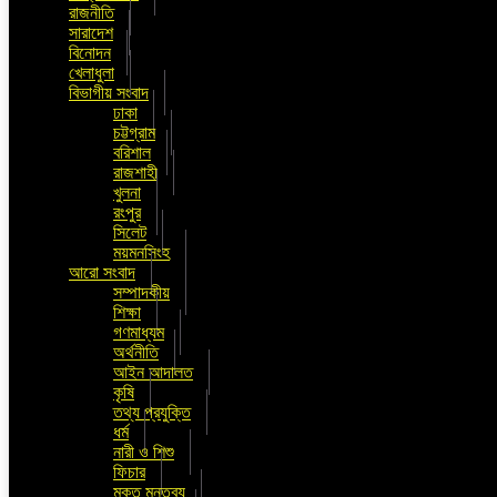
রাজনীতি
সারাদেশ
বিনোদন
খেলাধুলা
বিভাগীয় সংবাদ
ঢাকা
চট্টগ্রাম
বরিশাল
রাজশাহী
খুলনা
রংপুর
সিলেট
ময়মনসিংহ
আরো সংবাদ
সম্পাদকীয়
শিক্ষা
গণমাধ্যম
অর্থনীতি
আইন আদালত
কৃষি
তথ্য প্রযুক্তি
ধর্ম
নারী ও শিশু
ফিচার
মুক্ত মন্তব্য