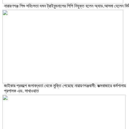
নারায়ণগঞ্জ শিশু সহিংসতা দমন ট্রাইব্যুনালের পিপি নিযুক্ত হলেন অ্যাড.আসমা হেলেন বিথ
জাইকার প্রকল্পে জলাবদ্ধতা থেকে মুক্তি পেয়েছে নারায়ণগঞ্জবাসী: কক্সবাজারে কর্মশালায়
প্রশাসক এড. সাখাওয়াত