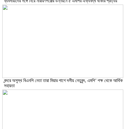
ব্যবসায়ীদের সঙ্গে নিয়ে নারায়ণগঞ্জের উন্নয়নে ৫ এমপির ঐক্যবদ্ধ থাকার প্রত্যয়
বন্দরে অসুস্থ বিএনপি নেতা তারা মিয়ার পাশে দলীয় নেতৃবৃন্দ, এমপি’ পক্ষ থেকে আর্থিক
সহায়তা