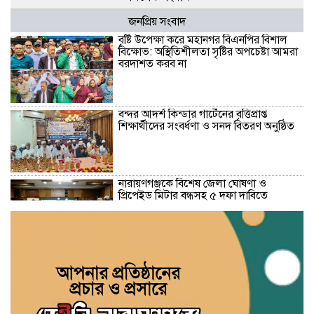
জনপ্রিয় সংবাদ
বৃষ্টি উপেক্ষা করে মহানগর বিএনপির বিশাল
বিক্ষোভ: অস্থিতিশীলতা সৃষ্টির অপচেষ্টা আমরা
বরদাশত করব না
বন্দর আদর্শ কিন্ডার গার্টেনের বৃত্তিপ্রাপ্ত
শিক্ষার্থীদের সংবর্ধণা ও সনদ বিতরণ অনুষ্ঠিত
নারায়ণগঞ্জকে বিশেষ জেলা ঘোষণা ও
প্রিপেইড মিটার বন্ধসহ ৫ দফা দাবিতে
স্মারকলিপি
গ্যাস-বিদ্যুৎ সংকট ও দ্রব্যমূল্যের ঊর্ধ্বগতির
প্রতিবাদে ডিসির মাধ্যমে প্রধানমন্ত্রীর কাছে ১১
দলীয় ঐক্যের স্মারকলিপি