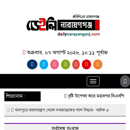
শুক্রবার, ০৭ অগাস্ট ২০২৬, ১০:১১ পূর্বাহ্ন
Toggle
navigation
শিরোনাম :
বৃষ্টি উপেক্ষা করে মহানগর বিএনপির ব
খানপুরে ময়লারস্তুপ থেকে নবজাতকের লাশ উদ্ধার- আটক ৫
সর্বশেষ সংবাদ