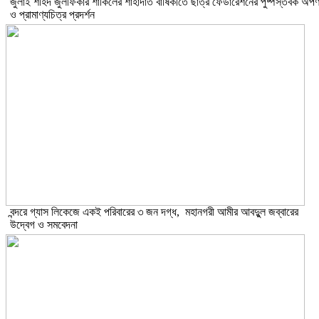
​জুলাই শহিদ জুলফিকার শাকিলের শাহাদাত বার্ষিকীতে ছাত্র ফেডারেশনের পুষ্পস্তবক অর্প
ও প্রামাণ্যচিত্র প্রদর্শন
বন্দরে গ্যাস লিকেজে একই পরিবারের ৩ জন দগ্ধ, মহানগরী আমীর আবদুুল জব্বারের
উদ্বেগ ও সমবেদনা