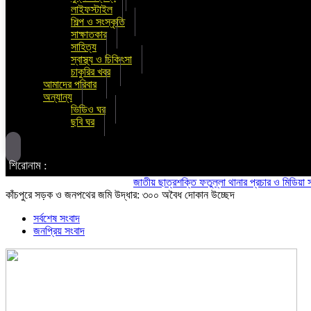
লাইফস্টাইল
শিল্প ও সংস্কৃতি
সাক্ষাতকার
সাহিত্য
স্বাস্থ্য ও চিকিৎসা
চাকুরির খবর
আমাদের পরিবার
অন্যান্য
ভিডিও ঘর
ছবি ঘর
শিরোনাম :
জাতীয় ছাত্রশক্তি ফতুল্লা থানার প্রচার ও মিডিয়া সম্পাদক
কাঁচপুরে সড়ক ও জনপথের জমি উদ্ধার: ৩০০ অবৈধ দোকান উচ্ছেদ
সর্বশেষ সংবাদ
জনপ্রিয় সংবাদ