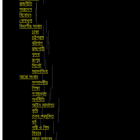
রাজনীতি
সারাদেশ
বিনোদন
খেলাধুলা
বিভাগীয় সংবাদ
ঢাকা
চট্টগ্রাম
বরিশাল
রাজশাহী
খুলনা
রংপুর
সিলেট
ময়মনসিংহ
আরো সংবাদ
সম্পাদকীয়
শিক্ষা
গণমাধ্যম
অর্থনীতি
আইন আদালত
কৃষি
তথ্য প্রযুক্তি
ধর্ম
নারী ও শিশু
ফিচার
মুক্ত মন্তব্য