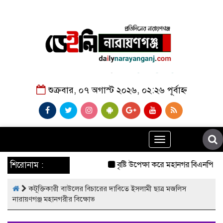
শুক্রবার, ০৭ অগাস্ট ২০২৬, ০২:২৬ পূর্বাহ্ন
Toggle
navigation
শিরোনাম :
বৃষ্টি উপেক্ষা করে মহানগর বিএনপির ব
কটূক্তিকারী বাউলের বিচারের দাবিতে ইসলামী ছাত্র মজলিস
নারায়ণগঞ্জ মহানগরীর বিক্ষোভ