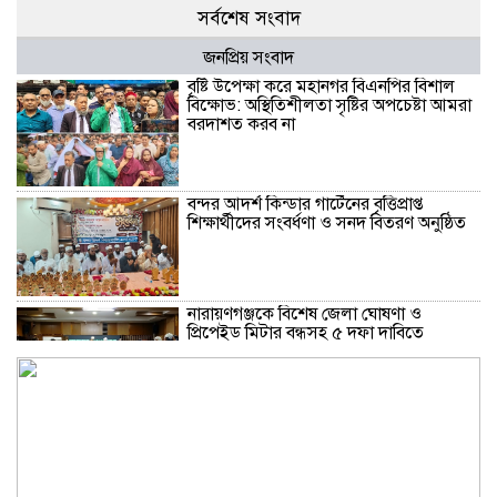
সর্বশেষ সংবাদ
জনপ্রিয় সংবাদ
বৃষ্টি উপেক্ষা করে মহানগর বিএনপির বিশাল
বিক্ষোভ: অস্থিতিশীলতা সৃষ্টির অপচেষ্টা আমরা
বরদাশত করব না
বন্দর আদর্শ কিন্ডার গার্টেনের বৃত্তিপ্রাপ্ত
শিক্ষার্থীদের সংবর্ধণা ও সনদ বিতরণ অনুষ্ঠিত
নারায়ণগঞ্জকে বিশেষ জেলা ঘোষণা ও
প্রিপেইড মিটার বন্ধসহ ৫ দফা দাবিতে
স্মারকলিপি
গ্যাস-বিদ্যুৎ সংকট ও দ্রব্যমূল্যের ঊর্ধ্বগতির
প্রতিবাদে ডিসির মাধ্যমে প্রধানমন্ত্রীর কাছে ১১
দলীয় ঐক্যের স্মারকলিপি