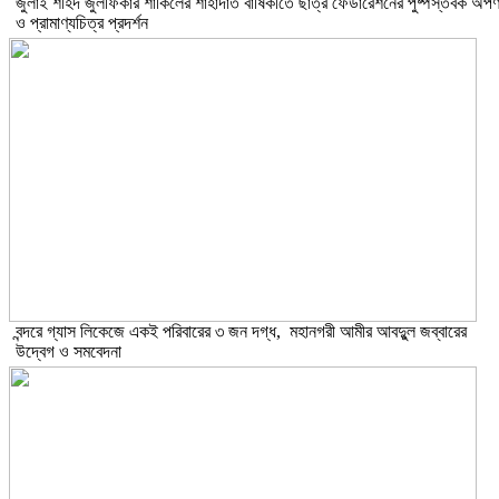
​জুলাই শহিদ জুলফিকার শাকিলের শাহাদাত বার্ষিকীতে ছাত্র ফেডারেশনের পুষ্পস্তবক অর্প
ও প্রামাণ্যচিত্র প্রদর্শন
বন্দরে গ্যাস লিকেজে একই পরিবারের ৩ জন দগ্ধ, মহানগরী আমীর আবদুুল জব্বারের
উদ্বেগ ও সমবেদনা