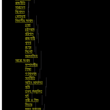
রাজনীতি
সারাদেশ
বিনোদন
খেলাধুলা
বিভাগীয় সংবাদ
ঢাকা
চট্টগ্রাম
বরিশাল
রাজশাহী
খুলনা
রংপুর
সিলেট
ময়মনসিংহ
আরো সংবাদ
সম্পাদকীয়
শিক্ষা
গণমাধ্যম
অর্থনীতি
আইন আদালত
কৃষি
তথ্য প্রযুক্তি
ধর্ম
নারী ও শিশু
ফিচার
মুক্ত মন্তব্য