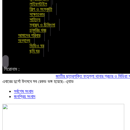
লাইফস্টাইল
শিল্প ও সংস্কৃতি
সাক্ষাতকার
সাহিত্য
স্বাস্থ্য ও চিকিৎসা
চাকুরির খবর
আমাদের পরিবার
অন্যান্য
ভিডিও ঘর
ছবি ঘর
শিরোনাম :
জাতীয় ছাত্রশক্তি ফতুল্লা থানার প্রচার ও মিডিয়া সম্পাদক
এবারের দুর্গো উৎসবে সব রেকড ভঙ্গ হয়েছে- এ্যাড
সর্বশেষ সংবাদ
জনপ্রিয় সংবাদ