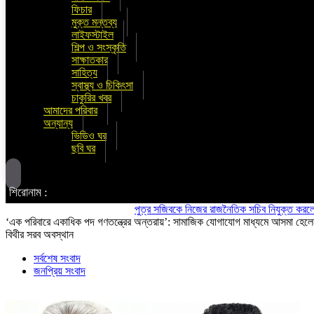
ফিচার
মুক্ত মন্তব্য
লাইফস্টাইল
শিল্প ও সংস্কৃতি
সাক্ষাতকার
সাহিত্য
স্বাস্থ্য ও চিকিৎসা
চাকুরির খবর
আমাদের পরিবার
অন্যান্য
ভিডিও ঘর
ছবি ঘর
শিরোনাম :
পুত্র সজিবকে নিজের রাজনৈতিক সচিব নিযুক্ত করলেন এমপি
‘এক পরিবারে একাধিক পদ গণতন্ত্রের অন্তরায়’: সামাজিক যোগাযোগ মাধ্যমে আসমা হেল
বিথীর সরব অবস্থান
সর্বশেষ সংবাদ
জনপ্রিয় সংবাদ