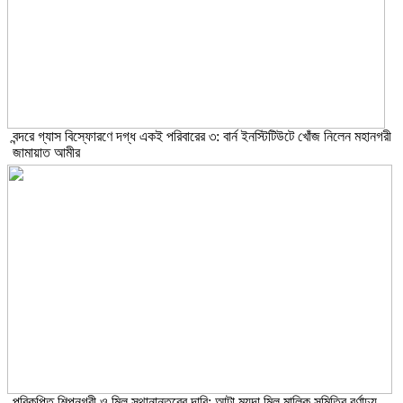
বন্দরে গ্যাস বিস্ফোরণে দগ্ধ একই পরিবারের ৩: বার্ন ইনস্টিটিউটে খোঁজ নিলেন মহানগরী
জামায়াত আমীর
পরিকল্পিত শিল্পনগরী ও মিল স্থানান্তরের দাবি: আটা ময়দা মিল মালিক সমিতির বর্ণাঢ্য