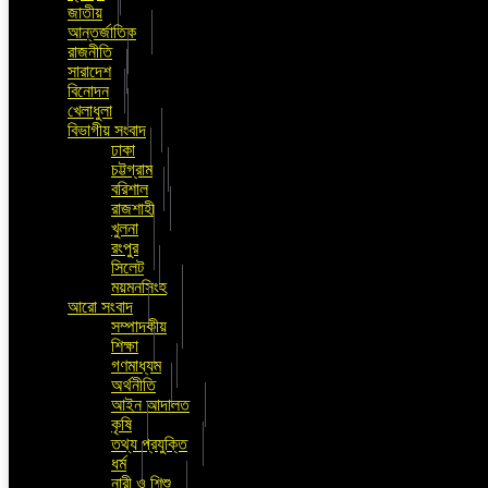
জাতীয়
আন্তর্জাতিক
রাজনীতি
সারাদেশ
বিনোদন
খেলাধুলা
বিভাগীয় সংবাদ
ঢাকা
চট্টগ্রাম
বরিশাল
রাজশাহী
খুলনা
রংপুর
সিলেট
ময়মনসিংহ
আরো সংবাদ
সম্পাদকীয়
শিক্ষা
গণমাধ্যম
অর্থনীতি
আইন আদালত
কৃষি
তথ্য প্রযুক্তি
ধর্ম
নারী ও শিশু