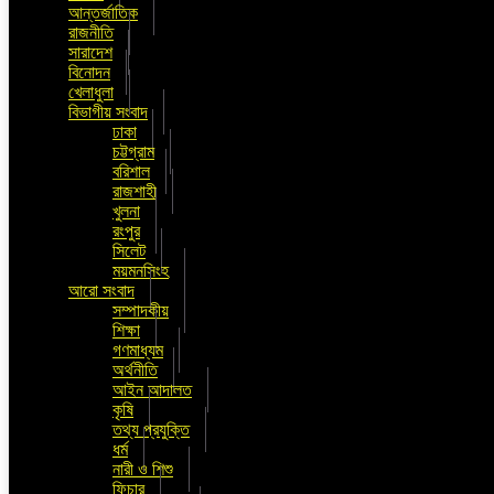
আন্তর্জাতিক
রাজনীতি
সারাদেশ
বিনোদন
খেলাধুলা
বিভাগীয় সংবাদ
ঢাকা
চট্টগ্রাম
বরিশাল
রাজশাহী
খুলনা
রংপুর
সিলেট
ময়মনসিংহ
আরো সংবাদ
সম্পাদকীয়
শিক্ষা
গণমাধ্যম
অর্থনীতি
আইন আদালত
কৃষি
তথ্য প্রযুক্তি
ধর্ম
নারী ও শিশু
ফিচার