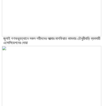
জুলাই গণঅভ্যুত্থানে সকল শহীদদের আত্মার মাগফিরাত কামনায় চৌধুরীবাড়ি ব্যবসায়ী
এসোসিয়েশনের দোয়া