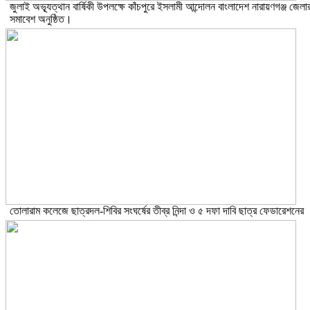
জুলাই অভ্যূত্থান বার্ষিকী উপলক্ষে কাঁচপুরে ইসলামী আন্দোলন বাংলাদেশ নারায়ণগঞ্জ জেলা
সমাবেশ অনুষ্ঠিত।
তোলারাম কলেজে ছাত্রদল-শিবির সংঘর্ষের তীব্র নিন্দা ও ৫ দফা দাবি ছাত্র ফেডারেশনের