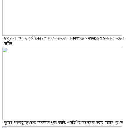
ছাত্রদল এখন ছাত্রলীগের রূপ ধারণ করেছে’: নারায়ণগঞ্জে গণসমাবেশে মাওলানা আব্দুল
হালিম
জুলাই গণঅভ্যুত্থানের আকাঙ্ক্ষা পূরণ হয়নি: এলডিপির আলোচনা সভায় কামাল প্রধান