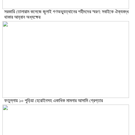
সরকারি তোলারাম কলেজে জুলাই গণঅভ্যুত্থানের শহীদদের স্মরণ: সবাইকে ঐক্যবদ্ধ
থাকার আহ্বান অধ্যক্ষের
ফতুল্লায় ১০ পুড়িয়া হেরোইনসহ একাধিক মামলার আসামি গ্রেপ্তার