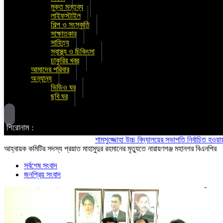
মুক্ত মন্তব্য
লাইফস্টাইল
শিল্প ও সংস্কৃতি
সাক্ষাতকার
সাহিত্য
স্বাস্থ্য ও চিকিৎসা
চাকুরির খবর
আমাদের পরিবার
অন্যান্য
ভিডিও ঘর
ছবি ঘর
শিরোনাম :
শামসুজ্জোহা উচ্চ বিদ্যালয়ের সভাপতি নির্বাচিত হওয়ায় মাসুদ
আহ্বায়ক কমিটির সদস্য প্রয়াত মাহামুদুর রহমানের মৃত্যুতে নারায়ণগঞ্জ মহানগর বিএনপির
সর্বশেষ সংবাদ
জনপ্রিয় সংবাদ