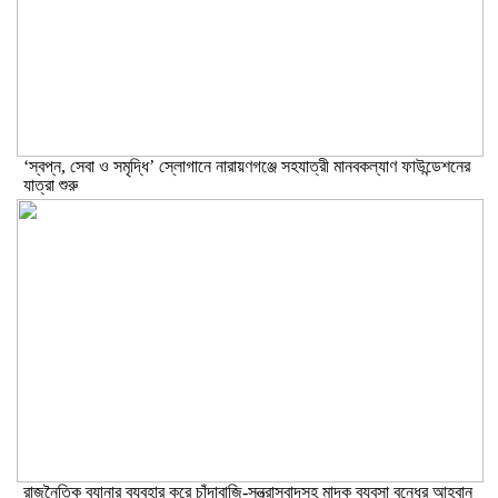
‘স্বপ্ন, সেবা ও সমৃদ্ধি’ স্লোগানে নারায়ণগঞ্জে সহযাত্রী মানবকল্যাণ ফাউন্ডেশনের
যাত্রা শুরু
রাজনৈতিক ব্যানার ব্যবহার করে চাঁদাবাজি-সন্ত্রাসবাদসহ মাদক ব্যবসা বন্ধের আহবান