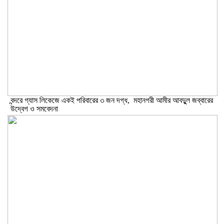
বন্দরে গ্যাস লিকেজে একই পরিবারের ৩ জন দগ্ধ, মহানগরী আমীর আবদুুল জব্বারের
উদ্বেগ ও সমবেদনা