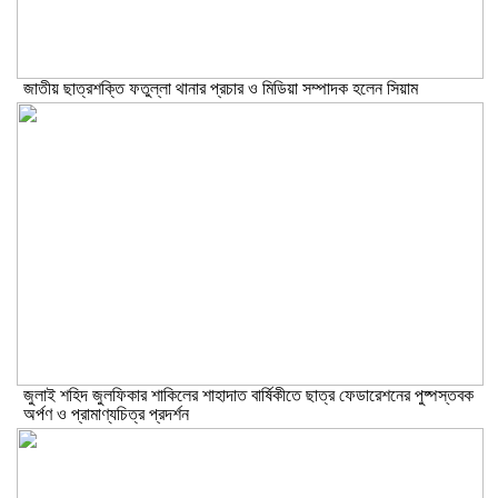
জাতীয় ছাত্রশক্তি ফতুল্লা থানার প্রচার ও মিডিয়া সম্পাদক হলেন সিয়াম
​জুলাই শহিদ জুলফিকার শাকিলের শাহাদাত বার্ষিকীতে ছাত্র ফেডারেশনের পুষ্পস্তবক
অর্পণ ও প্রামাণ্যচিত্র প্রদর্শন