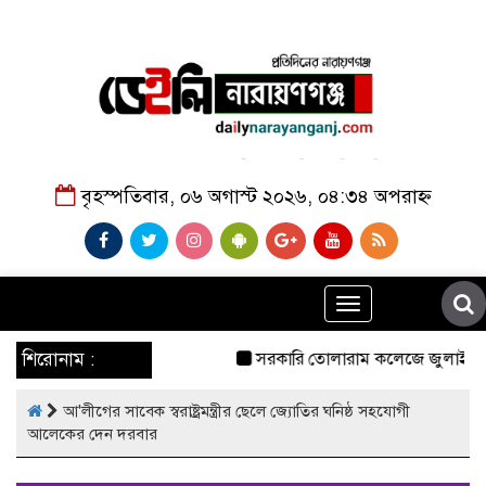
বৃহস্পতিবার, ০৬ অগাস্ট ২০২৬, ০৪:৩৪ অপরাহ্ন
Toggle
navigation
শিরোনাম :
সরকারি তোলারাম কলেজে জুলাই গণঅভ্যু
আ'লীগের সাবেক স্বরাষ্ট্রমন্ত্রীর ছেলে জ্যোতির ঘনিষ্ঠ সহযোগী
আলেকের দেন দরবার