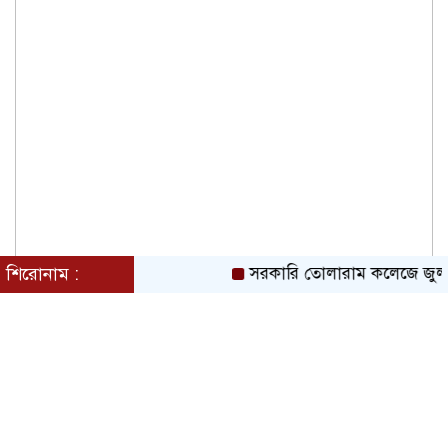
দেশ পুনর্গঠনে বাধা দিলে ফ্যাসিবাদের দায়
বিরোধী দলকেই নিতে হবে: সাবেক কাউন্সিলর
খোরশেদ
শিরোনাম :
সরকারি তোলারাম কলেজে জুলাই গণ