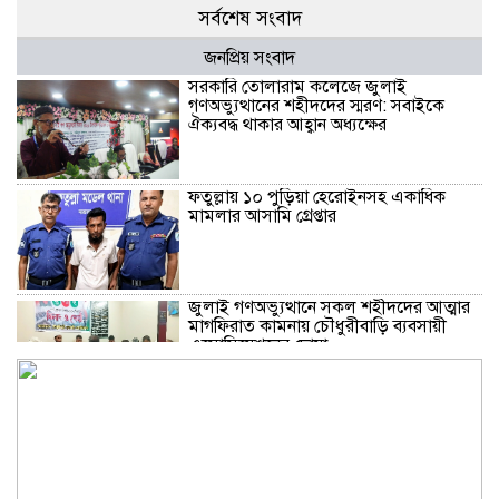
সর্বশেষ সংবাদ
জনপ্রিয় সংবাদ
সরকারি তোলারাম কলেজে জুলাই
গণঅভ্যুত্থানের শহীদদের স্মরণ: সবাইকে
ঐক্যবদ্ধ থাকার আহ্বান অধ্যক্ষের
ফতুল্লায় ১০ পুড়িয়া হেরোইনসহ একাধিক
মামলার আসামি গ্রেপ্তার
জুলাই গণঅভ্যুত্থানে সকল শহীদদের আত্মার
মাগফিরাত কামনায় চৌধুরীবাড়ি ব্যবসায়ী
এসোসিয়েশনের দোয়া
জুলাই অভ্যূত্থান বার্ষিকী উপলক্ষে কাঁচপুরে
ইসলামী আন্দোলন বাংলাদেশ নারায়ণগঞ্জ
জেলার সমাবেশ অনুষ্ঠিত।