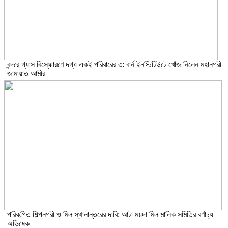
বন্দরে গ্যাস বিস্ফোরণে দগ্ধ একই পরিবারের ৩: বার্ন ইনস্টিটিউটে খোঁজ নিলেন মহানগরী
জামায়াত আমীর
পরিকল্পিত শিল্পনগরী ও মিল স্থানান্তরের দাবি: আটা ময়দা মিল মালিক সমিতির বর্ণাঢ্য
অভিষেক