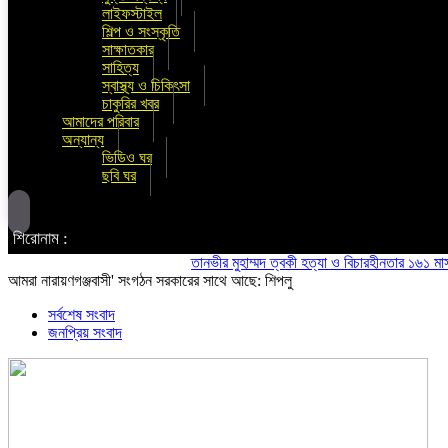
লাইফস্টাইল
শিল্প ও সংস্কৃতি
সাক্ষাতকার
সাহিত্য
স্বাস্থ্য ও চিকিৎসা
চাকুরির খবর
আমাদের পরিবার
অন্যান্য
ভিডিও ঘর
ছবি ঘর
শিরোনাম :
তানভীর মুহাম্মদ ত্বকী হত্যা ও বিচারহীনতার ১৬১ মাস উপলক
আমরা নারায়ণগঞ্জবাসী' সংগঠন সরকারের সাথে আছে: শিপলু
সর্বশেষ সংবাদ
জনপ্রিয় সংবাদ