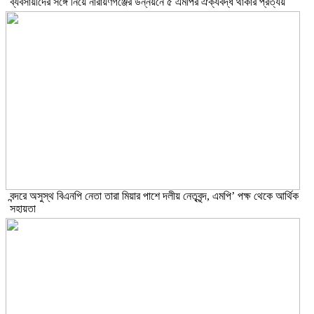
ব্যবসায়ীদের সঙ্গে নিয়ে নারায়ণগঞ্জের উন্নয়নে ৫ এমপির ঐক্যবদ্ধ থাকার প্রত্যয়
বন্দরে অসুস্থ বিএনপি নেতা তারা মিয়ার পাশে দলীয় নেতৃবৃন্দ, এমপি’ পক্ষ থেকে আর্থিক
সহায়তা