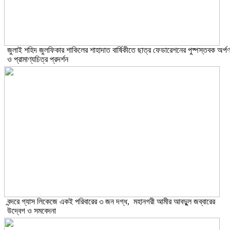
​জুলাই শহিদ জুলফিকার শাকিলের শাহাদাত বার্ষিকীতে ছাত্র ফেডারেশনের পুষ্পস্তবক অর্প
ও প্রামাণ্যচিত্র প্রদর্শন
বন্দরে গ্যাস লিকেজে একই পরিবারের ৩ জন দগ্ধ, মহানগরী আমীর আবদুুল জব্বারের
উদ্বেগ ও সমবেদনা