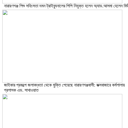
নারায়ণগঞ্জ শিশু সহিংসতা দমন ট্রাইব্যুনালের পিপি নিযুক্ত হলেন অ্যাড.আসমা হেলেন বিথ
জাইকার প্রকল্পে জলাবদ্ধতা থেকে মুক্তি পেয়েছে নারায়ণগঞ্জবাসী: কক্সবাজারে কর্মশালায়
প্রশাসক এড. সাখাওয়াত