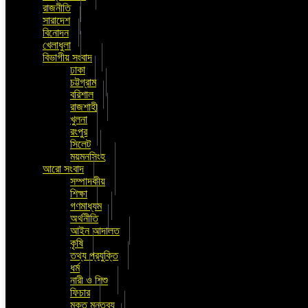
রাজনীতি
সারাদেশ
বিনোদন
খেলাধুলা
বিভাগীয় সংবাদ
ঢাকা
চট্টগ্রাম
বরিশাল
রাজশাহী
খুলনা
রংপুর
সিলেট
ময়মনসিংহ
আরো সংবাদ
সম্পাদকীয়
শিক্ষা
গণমাধ্যম
অর্থনীতি
আইন আদালত
কৃষি
তথ্য প্রযুক্তি
ধর্ম
নারী ও শিশু
ফিচার
মুক্ত মন্তব্য