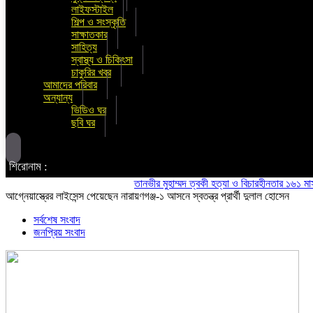
লাইফস্টাইল
শিল্প ও সংস্কৃতি
সাক্ষাতকার
সাহিত্য
স্বাস্থ্য ও চিকিৎসা
চাকুরির খবর
আমাদের পরিবার
অন্যান্য
ভিডিও ঘর
ছবি ঘর
শিরোনাম :
তানভীর মুহাম্মদ ত্বকী হত্যা ও বিচারহীনতার ১৬১ মাস উপলক
আগ্নেয়াস্ত্রের লাইসেন্স পেয়েছেন নারায়ণগঞ্জ-১ আসনে স্বতন্ত্র প্রার্থী দুলাল হোসেন
সর্বশেষ সংবাদ
জনপ্রিয় সংবাদ