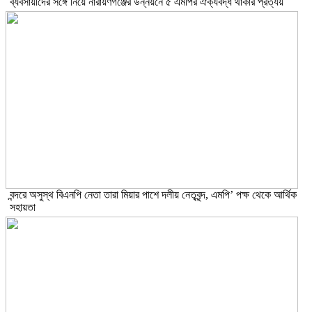
ব্যবসায়ীদের সঙ্গে নিয়ে নারায়ণগঞ্জের উন্নয়নে ৫ এমপির ঐক্যবদ্ধ থাকার প্রত্যয়
বন্দরে অসুস্থ বিএনপি নেতা তারা মিয়ার পাশে দলীয় নেতৃবৃন্দ, এমপি’ পক্ষ থেকে আর্থিক
সহায়তা