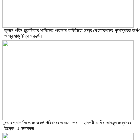
​জুলাই শহিদ জুলফিকার শাকিলের শাহাদাত বার্ষিকীতে ছাত্র ফেডারেশনের পুষ্পস্তবক অর্প
ও প্রামাণ্যচিত্র প্রদর্শন
বন্দরে গ্যাস লিকেজে একই পরিবারের ৩ জন দগ্ধ, মহানগরী আমীর আবদুুল জব্বারের
উদ্বেগ ও সমবেদনা