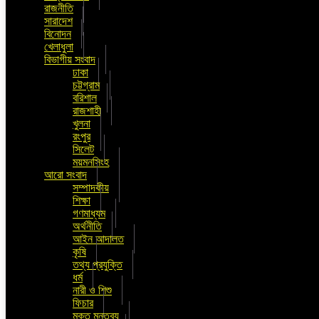
রাজনীতি
সারাদেশ
বিনোদন
খেলাধুলা
বিভাগীয় সংবাদ
ঢাকা
চট্টগ্রাম
বরিশাল
রাজশাহী
খুলনা
রংপুর
সিলেট
ময়মনসিংহ
আরো সংবাদ
সম্পাদকীয়
শিক্ষা
গণমাধ্যম
অর্থনীতি
আইন আদালত
কৃষি
তথ্য প্রযুক্তি
ধর্ম
নারী ও শিশু
ফিচার
মুক্ত মন্তব্য