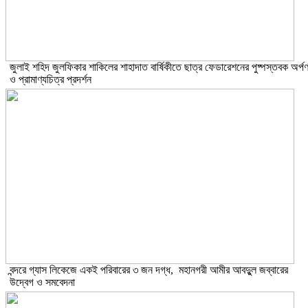
​জুলাই শহিদ জুলফিকার শাকিলের শাহাদাত বার্ষিকীতে ছাত্র ফেডারেশনের পুষ্পস্তবক অর্প
ও প্রামাণ্যচিত্র প্রদর্শন
বন্দরে গ্যাস লিকেজে একই পরিবারের ৩ জন দগ্ধ, মহানগরী আমীর আবদুুল জব্বারের
উদ্বেগ ও সমবেদনা