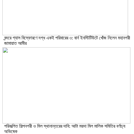
বন্দরে গ্যাস বিস্ফোরণে দগ্ধ একই পরিবারের ৩: বার্ন ইনস্টিটিউটে খোঁজ নিলেন মহানগরী
জামায়াত আমীর
পরিকল্পিত শিল্পনগরী ও মিল স্থানান্তরের দাবি: আটা ময়দা মিল মালিক সমিতির বর্ণাঢ্য
অভিষেক