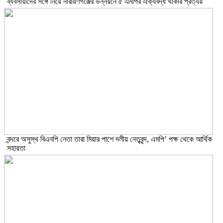
ব্যবসায়ীদের সঙ্গে নিয়ে নারায়ণগঞ্জের উন্নয়নে ৫ এমপির ঐক্যবদ্ধ থাকার প্রত্যয়
বন্দরে অসুস্থ বিএনপি নেতা তারা মিয়ার পাশে দলীয় নেতৃবৃন্দ, এমপি’ পক্ষ থেকে আর্থিক
সহায়তা