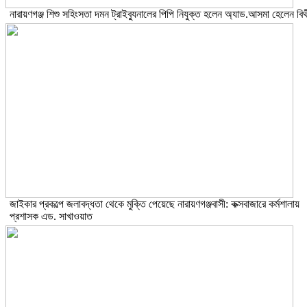
নারায়ণগঞ্জ শিশু সহিংসতা দমন ট্রাইব্যুনালের পিপি নিযুক্ত হলেন অ্যাড.আসমা হেলেন বিথ
জাইকার প্রকল্পে জলাবদ্ধতা থেকে মুক্তি পেয়েছে নারায়ণগঞ্জবাসী: কক্সবাজারে কর্মশালায়
প্রশাসক এড. সাখাওয়াত