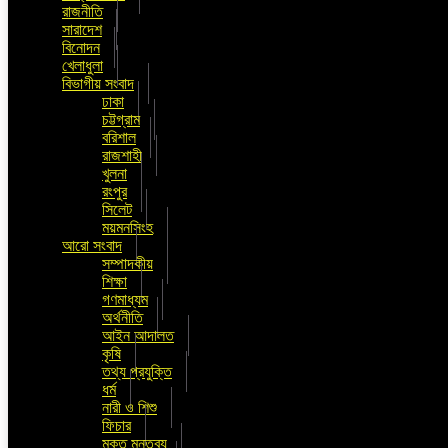
রাজনীতি
সারাদেশ
বিনোদন
খেলাধুলা
বিভাগীয় সংবাদ
ঢাকা
চট্টগ্রাম
বরিশাল
রাজশাহী
খুলনা
রংপুর
সিলেট
ময়মনসিংহ
আরো সংবাদ
সম্পাদকীয়
শিক্ষা
গণমাধ্যম
অর্থনীতি
আইন আদালত
কৃষি
তথ্য প্রযুক্তি
ধর্ম
নারী ও শিশু
ফিচার
মুক্ত মন্তব্য