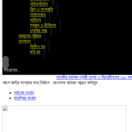
লাইফস্টাইল
শিল্প ও সংস্কৃতি
সাক্ষাতকার
সাহিত্য
স্বাস্থ্য ও চিকিৎসা
চাকুরির খবর
আমাদের পরিবার
অন্যান্য
ভিডিও ঘর
ছবি ঘর
শিরোনাম :
তানভীর মুহাম্মদ ত্বকী হত্যা ও বিচারহীনতার ১৬১ মাস উপলক
আগে রাস্ট্র সংস্কার পরে নির্বাচন -মাওলানা আহমদ আব্দুল কাইয়ূম
সর্বশেষ সংবাদ
জনপ্রিয় সংবাদ