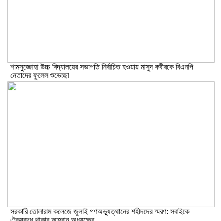
শামসুজ্জোহা উচ্চ বিদ্যালয়ের সভাপতি নির্বাচিত হওয়ায় মাসুদ কবীরকে বিএনপি
নেতাদের ফুলেল শুভেচ্ছা
সরকারি তোলারাম কলেজে জুলাই গণঅভ্যুত্থানের শহীদদের স্মরণ: সবাইকে
ঐক্যবদ্ধ থাকার আহ্বান অধ্যক্ষের