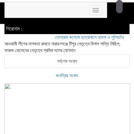
Toggle
navigation
শিরোনাম :
তোলারাম কলেজে ছাত্রাবাসে হামলা ও লুটপাটের অভিযোগ ছাত্র
আওয়ামী লীগের নাশকতা রুখতে নারায়ণগঞ্জে টিপুর নেতৃত্বে বিশাল শান্তি মিছিল;
ফারুক হোসেনের নেতৃত্বে শ্রমিক দলের যোগদান
সর্বশেষ সংবাদ
জনপ্রিয় সংবাদ