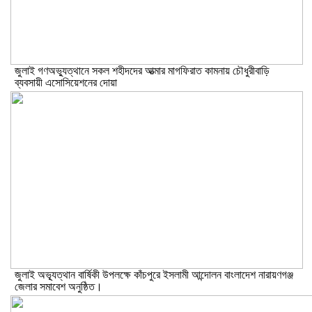
জুলাই গণঅভ্যুত্থানে সকল শহীদদের আত্মার মাগফিরাত কামনায় চৌধুরীবাড়ি
ব্যবসায়ী এসোসিয়েশনের দোয়া
জুলাই অভ্যূত্থান বার্ষিকী উপলক্ষে কাঁচপুরে ইসলামী আন্দোলন বাংলাদেশ নারায়ণগঞ্জ
জেলার সমাবেশ অনুষ্ঠিত।