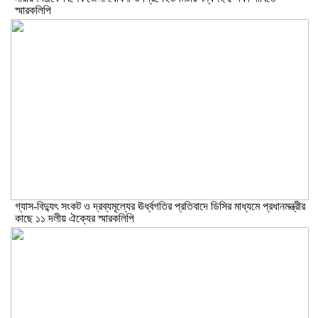
স্মারকলিপি
গ্যাস-বিদ্যুৎ সংকট ও দ্রব্যমূল্যের ঊর্ধ্বগতির প্রতিবাদে ডিসির মাধ্যমে প্রধানমন্ত্রীর
কাছে ১১ দলীয় ঐক্যের স্মারকলিপি