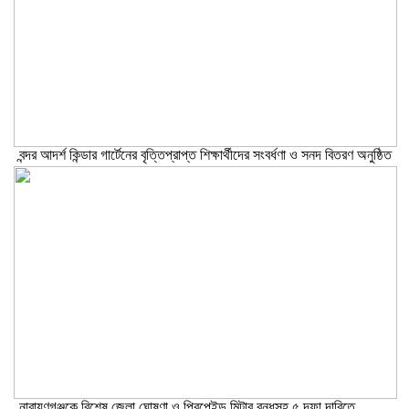
বন্দর আদর্শ কিন্ডার গার্টেনের বৃত্তিপ্রাপ্ত শিক্ষার্থীদের সংবর্ধণা ও সনদ বিতরণ অনুষ্ঠিত
নারায়ণগঞ্জকে বিশেষ জেলা ঘোষণা ও প্রিপেইড মিটার বন্ধসহ ৫ দফা দাবিতে