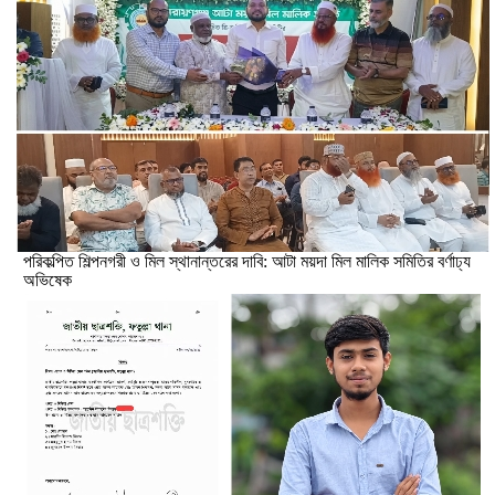
পরিকল্পিত শিল্পনগরী ও মিল স্থানান্তরের দাবি: আটা ময়দা মিল মালিক সমিতির বর্ণাঢ্য
অভিষেক