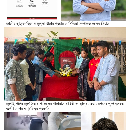
জাতীয় ছাত্রশক্তি ফতুল্লা থানার প্রচার ও মিডিয়া সম্পাদক হলেন সিয়াম
​জুলাই শহিদ জুলফিকার শাকিলের শাহাদাত বার্ষিকীতে ছাত্র ফেডারেশনের পুষ্পস্তবক
অর্পণ ও প্রামাণ্যচিত্র প্রদর্শন