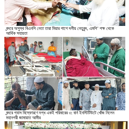
বন্দরে অসুস্থ বিএনপি নেতা তারা মিয়ার পাশে দলীয় নেতৃবৃন্দ, এমপি’ পক্ষ থেকে
আর্থিক সহায়তা
বন্দরে গ্যাস বিস্ফোরণে দগ্ধ একই পরিবারের ৩: বার্ন ইনস্টিটিউটে খোঁজ নিলেন
মহানগরী জামায়াত আমীর