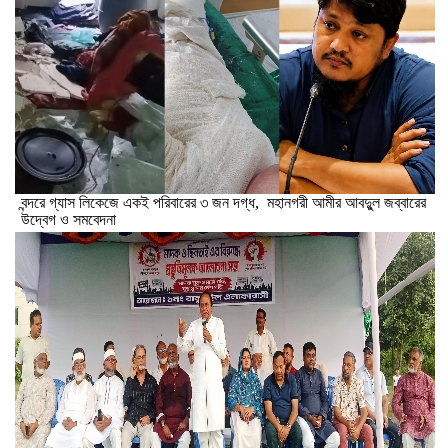
বন্দরে গ্যাস লিকেজে একই পরিবারের ৩ জন দগ্ধ, মহানগরী আমীর আবদুুল জব্বারের
উদ্বেগ ও সমবেদনা