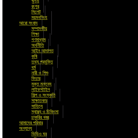
খুলনা
রংপুর
সিলেট
ময়মনসিংহ
আরো সংবাদ
সম্পাদকীয়
শিক্ষা
গণমাধ্যম
অর্থনীতি
আইন আদালত
কৃষি
তথ্য প্রযুক্তি
ধর্ম
নারী ও শিশু
ফিচার
মুক্ত মন্তব্য
লাইফস্টাইল
শিল্প ও সংস্কৃতি
সাক্ষাতকার
সাহিত্য
স্বাস্থ্য ও চিকিৎসা
চাকুরির খবর
আমাদের পরিবার
অন্যান্য
ভিডিও ঘর