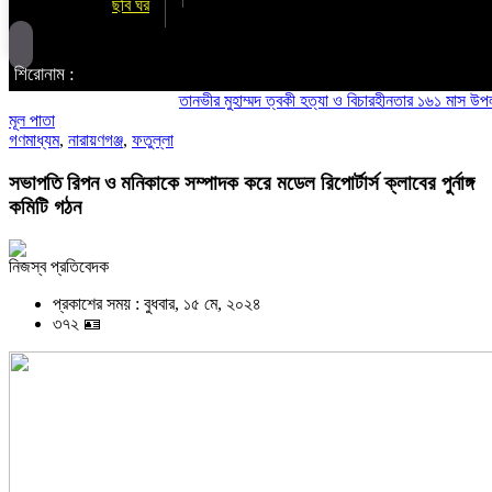
ছবি ঘর
শিরোনাম :
তানভীর মুহাম্মদ ত্বকী হত্যা ও বিচারহীনতার ১৬১ মাস উপলক্ষে আ
মূল পাতা
গণমাধ্যম
,
নারায়ণগঞ্জ
,
ফতুল্লা
সভাপতি রিপন ও মনিকাকে সম্পাদক করে মডেল রিপোর্টার্স ক্লাবের পুর্নাঙ্গ
কমিটি গঠন
নিজস্ব প্রতিবেদক
প্রকাশের সময় : বুধবার, ১৫ মে, ২০২৪
৩৭২ 🪪