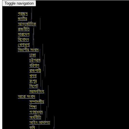
Toggle navigation
প্রচ্ছদ
জাতীয়
আন্তর্জাতিক
রাজনীতি
সারাদেশ
বিনোদন
খেলাধুলা
বিভাগীয় সংবাদ
ঢাকা
চট্টগ্রাম
বরিশাল
রাজশাহী
খুলনা
রংপুর
সিলেট
ময়মনসিংহ
আরো সংবাদ
সম্পাদকীয়
শিক্ষা
গণমাধ্যম
অর্থনীতি
আইন আদালত
কৃষি