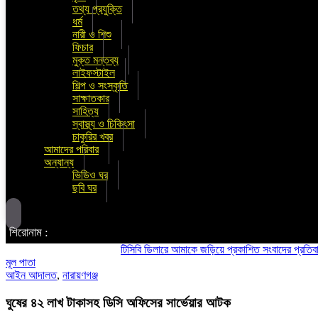
তথ্য প্রযুক্তি
ধর্ম
নারী ও শিশু
ফিচার
মুক্ত মন্তব্য
লাইফস্টাইল
শিল্প ও সংস্কৃতি
সাক্ষাতকার
সাহিত্য
স্বাস্থ্য ও চিকিৎসা
চাকুরির খবর
আমাদের পরিবার
অন্যান্য
ভিডিও ঘর
ছবি ঘর
শিরোনাম :
টিসিবি ডিলারে আমাকে জড়িয়ে প্রকাশিত সংবাদের প্রতিবাদ ও তীব্র 
মূল পাতা
আইন আদালত
,
নারায়ণগঞ্জ
ঘুষের ৪২ লাখ টাকাসহ ডিসি অফিসের সার্ভেয়ার আটক