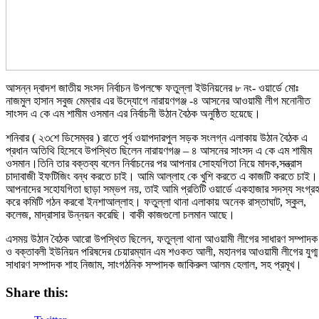
আসন্ন দ্বাদশ জাতীয় সংসদ নির্বাচন উপলক্ষে ফতুল্লা ইউনিয়নের ৮ নং- ওয়ার্ডে মোঃ
নাজমুল হাসান সবুজ মেম্বার এর উদ্যোগে নারায়ণগঞ্জ -৪ আসনের আওয়ামী লীগ মনোনীত
সাংসদ এ কে এম শামীম ওসমান এর নির্বাচনী উঠান বৈঠক অনুষ্ঠিত হয়েছে।
শনিবার ( ২৩শে ডিসেম্বর ) রাতে পূর্ব ওয়াপদারপুল সড়ক সংলগ্ন এলাকায় উঠান বৈঠক এ
প্রধান অতিথি হিসেবে উপস্থিত ছিলেন নারায়ণগঞ্জ – ৪ আসনের সাংসদ এ কে এম শামীম
ওসমান।তিনি তার বক্তব্য বলেন নির্বাচনের পর আপনার সোহযগিতা নিয়ে মাদক,সন্ত্রাস
চাদাবাজী ইফটিজিং বন্ধ করতে চাই। আমি আল্লাহ কে খুশি করতে এ কাজটি করতে চাই।
আপনাদের সহোযগিতা ছাড়া সম্ভপ নয়, তাই আমি প্রতিটি ওয়ার্ডে একহাজার সদস্য সংগ্র
করে কমিটি গঠন করবো ইনশাআল্লাহ। ফতুল্লা থানা এলাকায় অনেক রাস্তাঘাট, স্কুল,
কলেজ, মাদ্রাসার উন্নয়ন করেছি। বাকী কাজগুলো চলমান আছে।
এসময় উঠান বৈঠক আরো উপস্থিত ছিলেন, ফতুল্লা থানা আওয়ামী লীগের সাধারণ সম্পাদক
ও বক্তাবলী ইউনিয়ন পরিষদের চেয়ারম্যান এম শওকত আলী, মহানগর আওয়ামী লীগের যুগ্ম
সাধারণ সম্পাদক শাহ নিজাম, সাংগঠনিক সম্পাদক জাকিরুল আলম হেলাল, সহ প্রমূখ।
Share this: