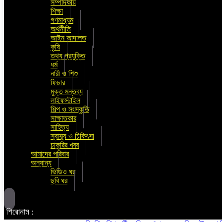
সম্পাদকীয়
শিক্ষা
গণমাধ্যম
অর্থনীতি
আইন আদালত
কৃষি
তথ্য প্রযুক্তি
ধর্ম
নারী ও শিশু
ফিচার
মুক্ত মন্তব্য
লাইফস্টাইল
শিল্প ও সংস্কৃতি
সাক্ষাতকার
সাহিত্য
স্বাস্থ্য ও চিকিৎসা
চাকুরির খবর
আমাদের পরিবার
অন্যান্য
ভিডিও ঘর
ছবি ঘর
শিরোনাম :