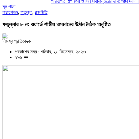
পরিকল্পিত শিল্পনগরী ও মিল স্থানান্তরের দাবি: আটা ময়দা মিল মাল
মূল পাতা
নারায়ণগঞ্জ
,
ফতুল্লা
,
রাজনীতি
ফতুল্লার ৮ নং ওয়ার্ডে শামীম ওসমানের উঠান বৈঠক অনুষ্ঠিত
নিজস্ব প্রতিবেদক
প্রকাশের সময় : শনিবার, ২৩ ডিসেম্বর, ২০২৩
২৯৬ 🪪