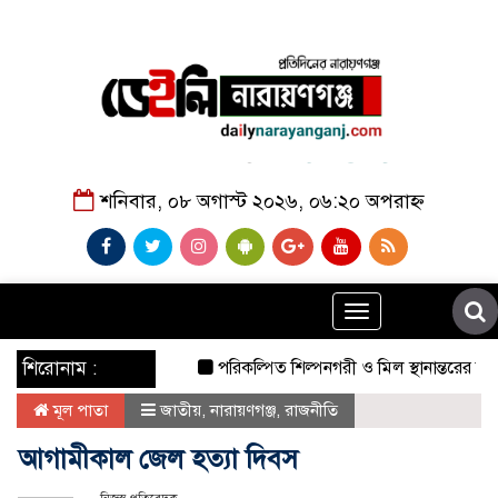
শনিবার, ০৮ অগাস্ট ২০২৬, ০৬:২০ অপরাহ্ন
Toggle
navigation
শিরোনাম :
পরিকল্পিত শিল্পনগরী ও মিল স্থানান্তরের দাবি:
মূল পাতা
জাতীয়
,
নারায়ণগঞ্জ
,
রাজনীতি
আগামীকাল জেল হত্যা দিবস