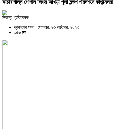
কাচারীগল্লি গোপাল জিউর আখড়া পূজা মন্ডপ পরিদর্শনে কাউন্সিলরা
নিজস্ব প্রতিবেদক
প্রকাশের সময় : সোমবার, ২৩ অক্টোবর, ২০২৩
৩৫৩ 🪪