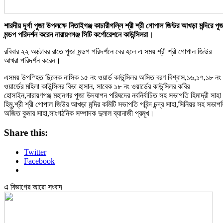
শারদীয় দূর্গা পুজা উপলক্ষে নিতাইগঞ্জ কাচারীগল্লি শ্রী শ্রী গোপাল জিউর আখড়া মন্দিরে পূজ
মন্ডপ পরিদর্শন করেন নারায়ণগঞ্জ সিটি কর্পোরেশনে কাউন্সিলরা।
রবিবার ২২ অক্টোবর রাতে পূজা মন্ডপ পরিদর্শনে বের হলে এ সময় শ্রী শ্রী গোপাল জিউর
আখরা পরিদর্শন করেন।
এসময় উপস্হিত ছিলেক নাসিক ১৫ নং ওয়ার্ড কাউন্সিলর অসিত বরণ বিশ্বাস,১৬,১৭,১৮ নং
ওয়ার্ডের মহিলা কাউন্সিলর বিভা হাসান, সাবেক ১৮ নং ওয়ার্ডের কাউন্সিলর কবির
হোসাইন,নারায়ণগঞ্জ মহানগর পুজা উদযাপন পরিষদের নবনির্বাচিত সহ সভাপতি হিমাদ্রী সাহা
হিমু,শ্রী শ্রী গোপাল জিউর আখড়া মন্দির কমিটি সভাপতি গবিন্দ চন্দ্র সাহা,সিনিয়র সহ সভাপ
অজিত কুমার সাহা,সাংগঠনিক সম্পাদক দুলাল ব্যানাজী প্রমূখ।
Share this:
Twitter
Facebook
এ বিভাগের আরো সংবাদ