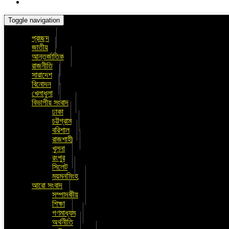
Toggle navigation
প্রচ্ছদ
জাতীয়
আন্তর্জাতিক
রাজনীতি
সারাদেশ
বিনোদন
খেলাধুলা
বিভাগীয় সংবাদ
ঢাকা
চট্টগ্রাম
বরিশাল
রাজশাহী
খুলনা
রংপুর
সিলেট
ময়মনসিংহ
আরো সংবাদ
সম্পাদকীয়
শিক্ষা
গণমাধ্যম
অর্থনীতি