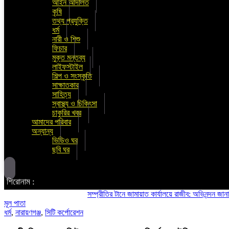
আইন আদালত
কৃষি
তথ্য প্রযুক্তি
ধর্ম
নারী ও শিশু
ফিচার
মুক্ত মন্তব্য
লাইফস্টাইল
শিল্প ও সংস্কৃতি
সাক্ষাতকার
সাহিত্য
স্বাস্থ্য ও চিকিৎসা
চাকুরির খবর
আমাদের পরিবার
অন্যান্য
ভিডিও ঘর
ছবি ঘর
শিরোনাম :
সম্প্রীতির টানে জামায়াত কার্যালয়ে রাজীব: অভিনন্দন জানালো শিব
মূল পাতা
ধর্ম
,
নারায়ণগঞ্জ
,
সিটি কর্পোরেশন