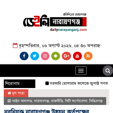
বৃহস্পতিবার, ০৬ অগাস্ট ২০২৬, ০৪:৩০ অপরাহ্ন
Toggle
navigation
শিরোনাম :
সরকারি তোলারাম কলেজে জুলাই গণঅভ্যুত্থানের শহী
মূল পাতা
আইন আদালত
,
নারায়ণগঞ্জ
,
রাজনীতি
,
সিটি কর্পোরেশন
,
সিদ্ধিরগঞ্জ
নবনিযুক্ত নারায়ণগঞ্জ উন্নয়ন কর্তৃপক্ষের