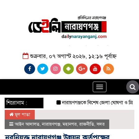
শুক্রবার, ০৭ অগাস্ট ২০২৬, ১২:১৬ পূর্বাহ্ন
Toggle
navigation
শিরোনাম :
নারায়ণগঞ্জকে বিশেষ জেলা ঘোষণা ও প্রিপেইড মিটা
মূল পাতা
আইন আদালত
,
নারায়ণগঞ্জ
,
মহানগর
,
রাজনীতি
,
সদর
নবনিযুক্ত নারায়ণগঞ্জ উন্নয়ন কর্তৃপক্ষের