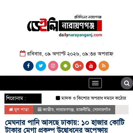
রবিবার, ০৯ অগাস্ট ২০২৬, ০৯:৩৪ অপরাহ্ন
Toggle
navigation
শিরোনাম :
মাদক ও কিশোর অপরাধ দমনে কঠোর অবস্থান: নারা
মূল পাতা
জাতীয়
,
নারায়ণগঞ্জ
,
রাজনীতি
,
সোনারগাঁও
মেঘনার পানি আসছে ঢাকায়: ১০ হাজার কোটি
টাকার মেগা প্রকল্প উদ্বোধনের অপেক্ষায়