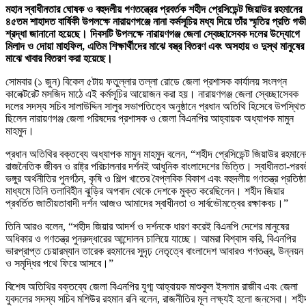
মহান স্বাধীনতার ঘোষক ও বহুদলীয় গণতন্ত্রের প্রবর্তক শহীদ প্রেসিডেন্ট জিয়াউর রহমানের
৪৫তম শাহাদত বার্ষিকী উপলক্ষে নারায়ণগঞ্জে নানা কর্মসূচির মধ্য দিয়ে তাঁর স্মৃতির প্রতি গভ
শ্রদ্ধা জানানো হয়েছে। দিবসটি উপলক্ষে নারায়ণগঞ্জ জেলা স্বেচ্ছাসেবক দলের উদ্যোগে
মিলাদ ও দোয়া মাহফিল, এতিম শিক্ষার্থীদের মাঝে বস্ত্র বিতরণ এবং অসহায় ও দুস্থ মানুষের
মাঝে খাবার বিতরণ করা হয়েছে।
সোমবার (১ জুন) বিকেল ৫টায় ফতুল্লার তল্লা রোডে জেলা প্রশাসক কার্যালয় সংলগ্ন
কালেক্টরেট মসজিদ মাঠে এই কর্মসূচির আয়োজন করা হয়। নারায়ণগঞ্জ জেলা স্বেচ্ছাসেবক
দলের সদস্য সচিব সালাউদ্দিন সালুর সভাপতিত্বে অনুষ্ঠানে প্রধান অতিথি হিসেবে উপস্থিত
ছিলেন নারায়ণগঞ্জ জেলা পরিষদের প্রশাসক ও জেলা বিএনপির আহ্বায়ক অধ্যাপক মামুন
মাহমুদ।
প্রধান অতিথির বক্তব্যে অধ্যাপক মামুন মাহমুদ বলেন, “শহীদ প্রেসিডেন্ট জিয়াউর রহমানে
রাজনৈতিক জীবন ও রাষ্ট্র পরিচালনার দর্শনই আধুনিক বাংলাদেশের ভিত্তি। স্বাধীনতা-পরবর্
ভঙ্গুর অর্থনীতির পুনর্গঠন, কৃষি ও শিল্প খাতের বৈপ্লবিক বিকাশ এবং বহুদলীয় গণতন্ত্র প্রতিষ্ঠ
মাধ্যমে তিনি তলাবিহীন ঝুড়ির অপবাদ থেকে দেশকে মুক্ত করেছিলেন। শহীদ জিয়ার
প্রবর্তিত জাতীয়তাবাদী দর্শন আজও আমাদের স্বাধীনতা ও সার্বভৌমত্বের রক্ষাকবচ।”
তিনি আরও বলেন, “শহীদ জিয়ার আদর্শ ও দর্শনকে ধারণ করেই বিএনপি দেশের মানুষের
অধিকার ও গণতন্ত্র পুনরুদ্ধারের আন্দোলন চালিয়ে যাচ্ছে। আমরা বিশ্বাস করি, বিএনপির
ভারপ্রাপ্ত চেয়ারম্যান তারেক রহমানের সুদৃঢ় নেতৃত্বে বাংলাদেশ আবারও গণতন্ত্র, উন্নয়ন
ও সমৃদ্ধির পথে ফিরে আসবে।”
বিশেষ অতিথির বক্তব্যে জেলা বিএনপির যুগ্ম আহ্বায়ক মাশুকুল ইসলাম রাজীব এবং জেলা
যুবদলের সদস্য সচিব মশিউর রহমান রনি বলেন, রাজনীতির মূল লক্ষ্যই হলো জনসেবা। শহী