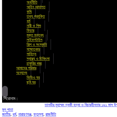
অর্থনীতি
আইন আদালত
কৃষি
তথ্য প্রযুক্তি
ধর্ম
নারী ও শিশু
ফিচার
মুক্ত মন্তব্য
লাইফস্টাইল
শিল্প ও সংস্কৃতি
সাক্ষাতকার
সাহিত্য
স্বাস্থ্য ও চিকিৎসা
চাকুরির খবর
আমাদের পরিবার
অন্যান্য
ভিডিও ঘর
ছবি ঘর
শিরোনাম :
তানভীর মুহাম্মদ ত্বকী হত্যা ও বিচারহীনতার ১৬১ মাস উপলক্ষে 
মূল পাতা
জাতীয়
,
ধর্ম
,
নারায়ণগঞ্জ
,
ফতুল্লা
,
রাজনীতি