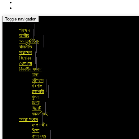
Toggle navigation
প্রচ্ছদ
জাতীয়
আন্তর্জাতিক
রাজনীতি
সারাদেশ
বিনোদন
খেলাধুলা
বিভাগীয় সংবাদ
ঢাকা
চট্টগ্রাম
বরিশাল
রাজশাহী
খুলনা
রংপুর
সিলেট
ময়মনসিংহ
আরো সংবাদ
সম্পাদকীয়
শিক্ষা
গণমাধ্যম