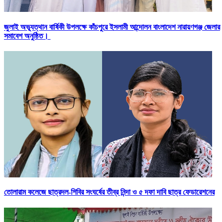
জুলাই অভ্যূত্থান বার্ষিকী উপলক্ষে কাঁচপুরে ইসলামী আন্দোলন বাংলাদেশ নারায়ণগঞ্জ জেলার
সমাবেশ অনুষ্ঠিত।
তোলারাম কলেজে ছাত্রদল-শিবির সংঘর্ষের তীব্র নিন্দা ও ৫ দফা দাবি ছাত্র ফেডারেশনের