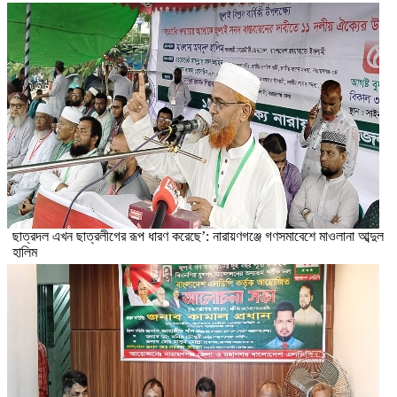
ছাত্রদল এখন ছাত্রলীগের রূপ ধারণ করেছে’: নারায়ণগঞ্জে গণসমাবেশে মাওলানা আব্দুল
হালিম