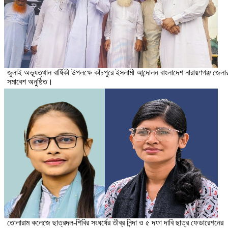
জুলাই অভ্যূত্থান বার্ষিকী উপলক্ষে কাঁচপুরে ইসলামী আন্দোলন বাংলাদেশ নারায়ণগঞ্জ জেলা
সমাবেশ অনুষ্ঠিত।
তোলারাম কলেজে ছাত্রদল-শিবির সংঘর্ষের তীব্র নিন্দা ও ৫ দফা দাবি ছাত্র ফেডারেশনের