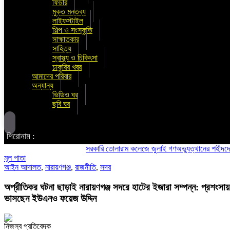
ফিচার
মুক্ত মন্তব্য
লাইফস্টাইল
শিল্প ও সংস্কৃতি
সাক্ষাতকার
সাহিত্য
স্বাস্থ্য ও চিকিৎসা
চাকুরির খবর
আমাদের পরিবার
অন্যান্য
ভিডিও ঘর
ছবি ঘর
শিরোনাম :
সরকারি তোলারাম কলেজে জুলাই গণঅভ্যুত্থানের শহীদদের স্মরণ: সবাইকে ঐ
মূল পাতা
আইন আদালত
,
নারায়ণগঞ্জ
,
রাজনীতি
,
সদর
অপ্রীতিকর ঘটনা ছাড়াই নারায়ণগঞ্জ সদরে হাটের ইজারা সম্পন্ন: প্রশংসায়
ভাসছেন ইউএনও ফয়েজ উদ্দিন
নিজস্ব প্রতিবেদক