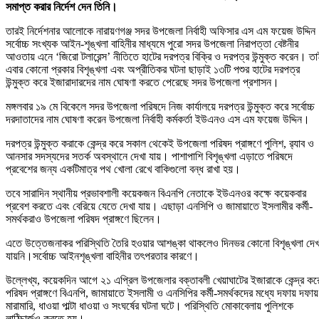
সমাপ্ত করার নির্দেশ দেন তিনি।
তারই নির্দেশনার আলোকে নারায়ণগঞ্জ সদর উপজেলা নির্বাহী অফিসার এস এম ফয়েজ উদ্দিন
সর্বোচ্চ সংখ্যক আইন-শৃঙ্খলা বাহিনীর মাধ্যমে পুরো সদর উপজেলা নিরাপত্তা বেষ্টনীর
আওতায় এনে ‘জিরো টলারেন্স’ নীতিতে হাটের দরপত্র বিক্রি ও দরপত্র উন্মুক্ত করেন। ত
এবার কোনো প্রকার বিশৃঙ্খলা এবং অপ্রীতিকর ঘটনা ছাড়াই ১৩টি পশুর হাটের দরপত্র
উন্মুক্ত করে ইজারাদারদের নাম ঘোষণা করতে পেরেছে সদর উপজেলা প্রশাসন।
মঙ্গলবার ১৯ মে বিকেলে সদর উপজেলা পরিষদে নিজ কার্যালয়ে দরপত্র উন্মুক্ত করে সর্বোচ্চ
দরদাতাদের নাম ঘোষণা করেন উপজেলা নির্বাহী কর্মকর্তা ইউএনও এস এম ফয়েজ উদ্দিন।
দরপত্র উন্মুক্ত করাকে কেন্দ্র করে সকাল থেকেই উপজেলা পরিষদ প্রাঙ্গণে পুলিশ, র‌্যাব ও
আনসার সদস্যদের সতর্ক অবস্থানে দেখা যায়। পাশাপাশি বিশৃঙ্খলা এড়াতে পরিষদে
প্রবেশের জন্য একটিমাত্র পথ খোলা রেখে বাকিগুলো বন্ধ রাখা হয়।
তবে সারাদিন স্থানীয় প্রভাবশালী কয়েকজন বিএনপি নেতাকে ইউএনওর কক্ষে কয়েকবার
প্রবেশ করতে এবং বেরিয়ে যেতে দেখা যায়। এছাড়া এনসিপি ও জামায়াতে ইসলামীর কর্মী-
সমর্থকরাও উপজেলা পরিষদ প্রাঙ্গণে ছিলেন।
এতে উত্তেজনাকর পরিস্থিতি তৈরি হওয়ার আশঙ্কা থাকলেও দিনভর কোনো বিশৃঙ্খলা দেখ
যায়নি।সর্বোচ্চ আইনশৃঙ্খলা বাহিনীর তৎপরতার কারণে।
উল্লেখ্য, কয়েকদিন আগে ২১ এপ্রিল উপজেলার বক্তাবলী খেয়াঘাটের ইজারাকে কেন্দ্র কর
পরিষদ প্রাঙ্গণে বিএনপি, জামায়াতে ইসলামী ও এনসিপির কর্মী-সমর্থকদের মধ্যে দফায় দফায়
মারামারি, ধাওয়া পাল্টা ধাওয়া ও সংঘর্ষের ঘটনা ঘটে। পরিস্থিতি মোকাবেলায় পুলিশকে
লাঠিচার্জও করতে হয়।