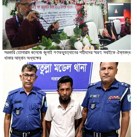
সরকারি তোলারাম কলেজে জুলাই গণঅভ্যুত্থানের শহীদদের স্মরণ: সবাইকে ঐক্যবদ্ধ
থাকার আহ্বান অধ্যক্ষের