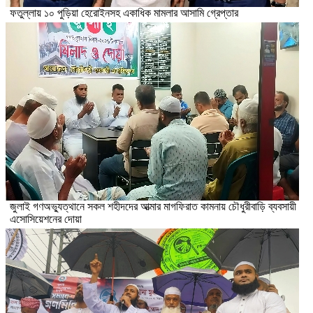
ফতুল্লায় ১০ পুড়িয়া হেরোইনসহ একাধিক মামলার আসামি গ্রেপ্তার
জুলাই গণঅভ্যুত্থানে সকল শহীদদের আত্মার মাগফিরাত কামনায় চৌধুরীবাড়ি ব্যবসায়ী
এসোসিয়েশনের দোয়া