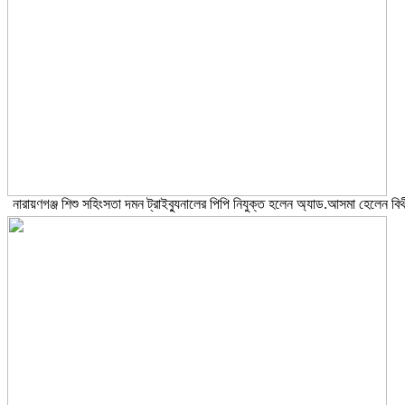
নারায়ণগঞ্জ শিশু সহিংসতা দমন ট্রাইব্যুনালের পিপি নিযুক্ত হলেন অ্যাড.আসমা হেলেন বিথ