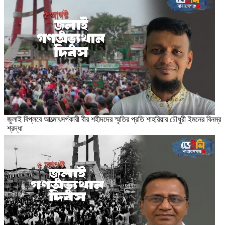
জুলাই বিপ্লবে আত্মোৎসর্গকারী বীর শহীদদের স্মৃতির প্রতি শাহরিয়ার চৌধুরী ইমনের বিনম্র
শ্রদ্ধা