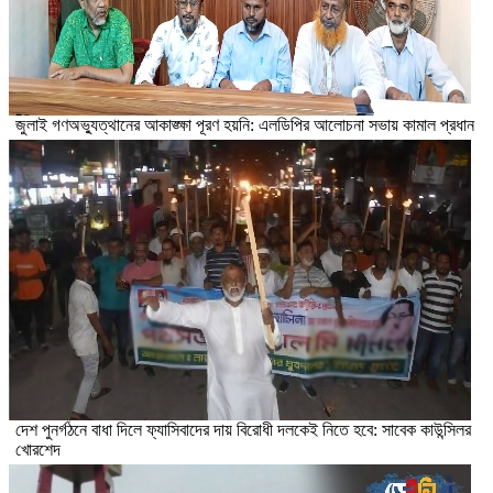
জুলাই গণঅভ্যুত্থানের আকাঙ্ক্ষা পূরণ হয়নি: এলডিপির আলোচনা সভায় কামাল প্রধান
দেশ পুনর্গঠনে বাধা দিলে ফ্যাসিবাদের দায় বিরোধী দলকেই নিতে হবে: সাবেক কাউন্সিলর
খোরশেদ