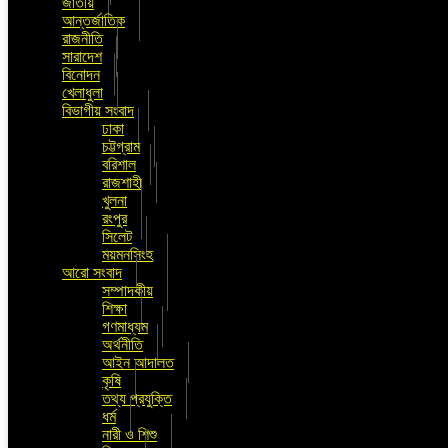
জাতীয়
আন্তর্জাতিক
রাজনীতি
সারাদেশ
বিনোদন
খেলাধুলা
বিভাগীয় সংবাদ
ঢাকা
চট্টগ্রাম
বরিশাল
রাজশাহী
খুলনা
রংপুর
সিলেট
ময়মনসিংহ
আরো সংবাদ
সম্পাদকীয়
শিক্ষা
গণমাধ্যম
অর্থনীতি
আইন আদালত
কৃষি
তথ্য প্রযুক্তি
ধর্ম
নারী ও শিশু