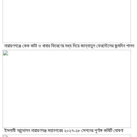
নারায়ণগঞ্জে কেক কাটা ও খাবার বিতরণের মধ্য দিয়ে জান্নাতুল ফেরদৌসের জন্মদিন পালন
ইসলামী আন্দোলন নারায়ণগঞ্জ মহানগরের ২০২৭-২৮ সেশনের পূর্ণাঙ্গ কমিটি ঘোষণা