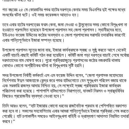
গত বছরের ২৫ মে কোরবানির পশুর হাটের দরপত্র কেনার সময় বিএনপির দুই পক্ষের মধ্যে
সংঘর্ষের ঘটনা ঘটে। ওই সময় কয়েকজন আহতও হন।
তবে এবার হাটের দরপত্রের ফরম কেনা, জমা দেওয়া ও উন্মুক্তের সময় কোনো বিশৃঙ্খলা না
হওয়াতে প্রশংসিত হয়েছেন উপজেলা প্রশাসন সহ জেলা প্রশাসন। স্থানীয়দের মতে,
ইউএনও ফয়েজ উদ্দিনের কঠোর অবস্থান ও জেলা প্রশাসকের সরাসরি তদারকির কারণেই
এবার শান্তিপূর্ণভাবে ইজারা সম্পন্ন হয়েছে।
উপজেলা প্রশাসন সূত্রে জানা যায়, ইজারা কার্যক্রমকে স্বচ্ছ ও সুষ্ঠু করতে আগে থেকেই
একটি যাচাই-বাছাই কমিটি গঠন করা হয়েছিল। কমিটি জমা পড়া দরপত্র যাচাই শেষে সর্বোচ্
দরদাতাদের নাম ঘোষণা করে। পুরো প্রক্রিয়াজুড়ে প্রশাসনের কঠোর নজরদারি থাকায়
কোথাও কোনো অপ্রীতিকর ঘটনা বা বিশৃঙ্খলার সৃষ্টি হয়নি।
সদর উপজেলা নির্বাহী কর্মকর্তা এস এম ফয়েজ উদ্দিন বলেন, “জেলা প্রশাসক মহোদয়ের
নির্দেশনায় ঈদুল আজহাকে কেন্দ্র করে পশুর হাটগুলোতে যেন সুশৃঙ্খল পরিবেশ বজায় থাকে
এবং সরকারি রাজস্ব আদায় নিশ্চিত হয়, সে লক্ষ্যেই স্বচ্ছ প্রক্রিয়ায় ইজারা কার্যক্রম
পরিচালনা করা হয়েছে। পাশাপাশি হাটগুলোতে নিরাপত্তা, যানজট নিরসন ও স্বাস্থ্যবিধির
বিষয়েও প্রয়োজনীয় ব্যবস্থা নেওয়া হবে।”
তিনি আরও বলেন, “হাট ইজারায় কোনো ধরনের রাজনৈতিক প্রভাব বা পেশিশক্তি বরদাশত
করা হবে না। সকলের সহযোগিতায় এবার আমরা শান্তিপূর্ণভাবে ইজারা প্রক্রিয়া শেষ করতে
পেরেছি। হাট চলাকালীন সময়েও আইনশৃঙ্খলা বাহিনী ও ভ্রাম্যমাণ আদালত নিয়মিত তদার
করবে।”