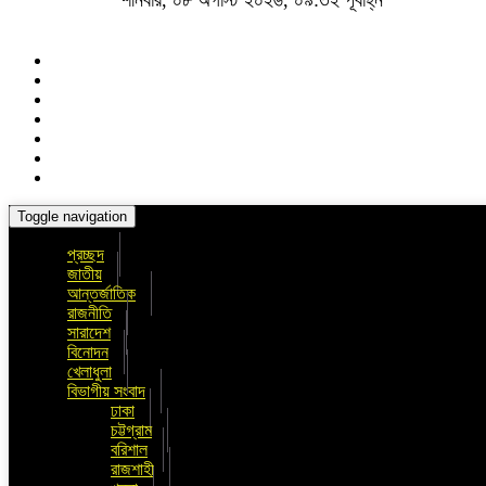
শনিবার, ০৮ অগাস্ট ২০২৬, ০৯:৩২ পূর্বাহ্ন
Toggle navigation
প্রচ্ছদ
জাতীয়
আন্তর্জাতিক
রাজনীতি
সারাদেশ
বিনোদন
খেলাধুলা
বিভাগীয় সংবাদ
ঢাকা
চট্টগ্রাম
বরিশাল
রাজশাহী