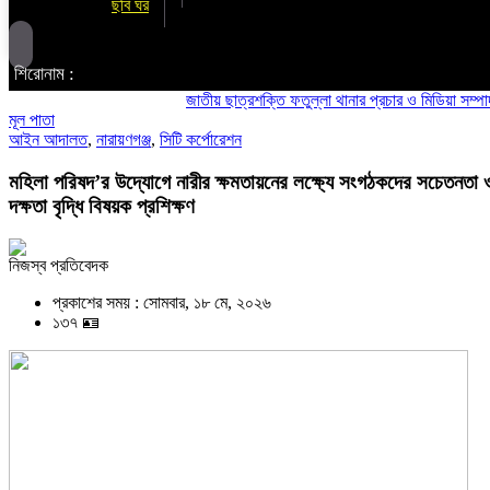
ছবি ঘর
শিরোনাম :
জাতীয় ছাত্রশক্তি ফতুল্লা থানার প্রচার ও মিডিয়া সম্পাদক হলেন
মূল পাতা
আইন আদালত
,
নারায়ণগঞ্জ
,
সিটি কর্পোরেশন
মহিলা পরিষদ’র উদ্যোগে নারীর ক্ষমতায়নের লক্ষ্যে সংগঠকদের সচেতনতা 
দক্ষতা বৃদ্ধি বিষয়ক প্রশিক্ষণ
নিজস্ব প্রতিবেদক
প্রকাশের সময় : সোমবার, ১৮ মে, ২০২৬
১৩৭ 🪪