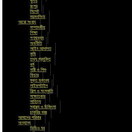
খুলনা
রংপুর
সিলেট
ময়মনসিংহ
আরো সংবাদ
সম্পাদকীয়
শিক্ষা
গণমাধ্যম
অর্থনীতি
আইন আদালত
কৃষি
তথ্য প্রযুক্তি
ধর্ম
নারী ও শিশু
ফিচার
মুক্ত মন্তব্য
লাইফস্টাইল
শিল্প ও সংস্কৃতি
সাক্ষাতকার
সাহিত্য
স্বাস্থ্য ও চিকিৎসা
চাকুরির খবর
আমাদের পরিবার
অন্যান্য
ভিডিও ঘর