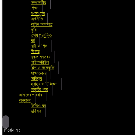
সম্পাদকীয়
শিক্ষা
গণমাধ্যম
অর্থনীতি
আইন আদালত
কৃষি
তথ্য প্রযুক্তি
ধর্ম
নারী ও শিশু
ফিচার
মুক্ত মন্তব্য
লাইফস্টাইল
শিল্প ও সংস্কৃতি
সাক্ষাতকার
সাহিত্য
স্বাস্থ্য ও চিকিৎসা
চাকুরির খবর
আমাদের পরিবার
অন্যান্য
ভিডিও ঘর
ছবি ঘর
শিরোনাম :