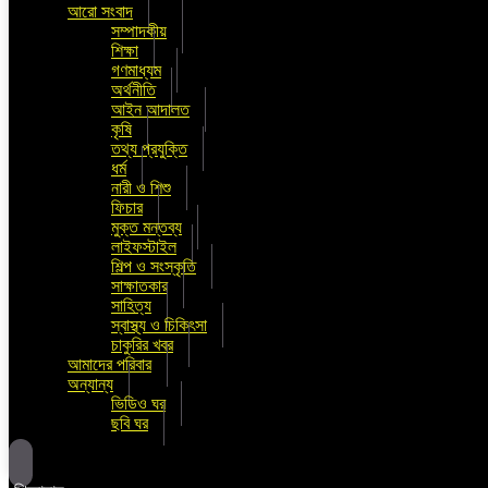
আরো সংবাদ
সম্পাদকীয়
শিক্ষা
গণমাধ্যম
অর্থনীতি
আইন আদালত
কৃষি
তথ্য প্রযুক্তি
ধর্ম
নারী ও শিশু
ফিচার
মুক্ত মন্তব্য
লাইফস্টাইল
শিল্প ও সংস্কৃতি
সাক্ষাতকার
সাহিত্য
স্বাস্থ্য ও চিকিৎসা
চাকুরির খবর
আমাদের পরিবার
অন্যান্য
ভিডিও ঘর
ছবি ঘর