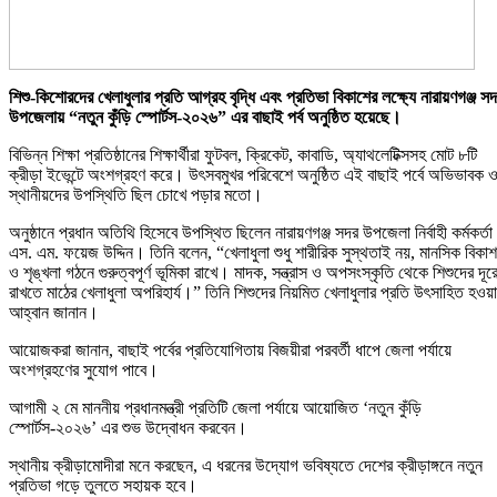
শিশু-কিশোরদের খেলাধুলার প্রতি আগ্রহ বৃদ্ধি এবং প্রতিভা বিকাশের লক্ষ্যে নারায়ণগঞ্জ স
উপজেলায় “নতুন কুঁড়ি স্পোর্টস-২০২৬” এর বাছাই পর্ব অনুষ্ঠিত হয়েছে।
বিভিন্ন শিক্ষা প্রতিষ্ঠানের শিক্ষার্থীরা ফুটবল, ক্রিকেট, কাবাডি, অ্যাথলেটিক্সসহ মোট ৮টি
ক্রীড়া ইভেন্টে অংশগ্রহণ করে। উৎসবমুখর পরিবেশে অনুষ্ঠিত এই বাছাই পর্বে অভিভাবক 
স্থানীয়দের উপস্থিতি ছিল চোখে পড়ার মতো।
অনুষ্ঠানে প্রধান অতিথি হিসেবে উপস্থিত ছিলেন নারায়ণগঞ্জ সদর উপজেলা নির্বাহী কর্মকর্তা
এস. এম. ফয়েজ উদ্দিন। তিনি বলেন, “খেলাধুলা শুধু শারীরিক সুস্থতাই নয়, মানসিক বিকাশ
ও শৃঙ্খলা গঠনে গুরুত্বপূর্ণ ভূমিকা রাখে। মাদক, সন্ত্রাস ও অপসংস্কৃতি থেকে শিশুদের দূর
রাখতে মাঠের খেলাধুলা অপরিহার্য।” তিনি শিশুদের নিয়মিত খেলাধুলার প্রতি উৎসাহিত হওয়
আহ্বান জানান।
আয়োজকরা জানান, বাছাই পর্বের প্রতিযোগিতায় বিজয়ীরা পরবর্তী ধাপে জেলা পর্যায়ে
অংশগ্রহণের সুযোগ পাবে।
আগামী ২ মে মাননীয় প্রধানমন্ত্রী প্রতিটি জেলা পর্যায়ে আয়োজিত ‘নতুন কুঁড়ি
স্পোর্টস-২০২৬’ এর শুভ উদ্বোধন করবেন।
স্থানীয় ক্রীড়ামোদীরা মনে করছেন, এ ধরনের উদ্যোগ ভবিষ্যতে দেশের ক্রীড়াঙ্গনে নতুন
প্রতিভা গড়ে তুলতে সহায়ক হবে।