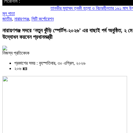
শিরোনাম :
তানভীর মুহাম্মদ ত্বকী হত্যা ও বিচারহীনতার ১৬১ মাস উপলক্ষে 
মূল পাতা
জাতীয়
,
নারায়ণগঞ্জ
,
সিটি কর্পোরেশন
নারায়ণগঞ্জ সদরে ‘নতুন কুঁড়ি স্পোর্টস-২০২৬’ এর বাছাই পর্ব অনুষ্ঠিত, ২ মে
উদ্বোধন করবেন প্রধানমন্ত্রী
নিজস্ব প্রতিবেদক
প্রকাশের সময় : বৃহস্পতিবার, ৩০ এপ্রিল, ২০২৬
২০৬ 🪪