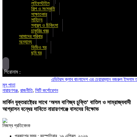
লাইফস্টাইল
শিল্প ও সংস্কৃতি
সাক্ষাতকার
সাহিত্য
স্বাস্থ্য ও চিকিৎসা
চাকুরির খবর
আমাদের পরিবার
অন্যান্য
ভিডিও ঘর
ছবি ঘর
শিরোনাম :
এডিটরস ক্লাব বাংলাদেশ এর চেয়ারম্যান নজরুল ইসলাম তমিজীর স
মূল পাতা
নারায়ণগঞ্জ
,
রাজনীতি
,
সিটি কর্পোরেশন
মার্কিন যুক্তরাষ্ট্রের সাথে ‘অসম বাণিজ্য চুক্তি’ বাতিল ও সাম্রাজ্যবাদী
আগ্রাসন বন্ধের দাবিতে নারায়ণগঞ্জে বাসদের বিক্ষোভ
নিজস্ব প্রতিবেদক
প্রকাশের সময় : বৃহস্পতিবার, ১৬ এপ্রিল, ২০২৬