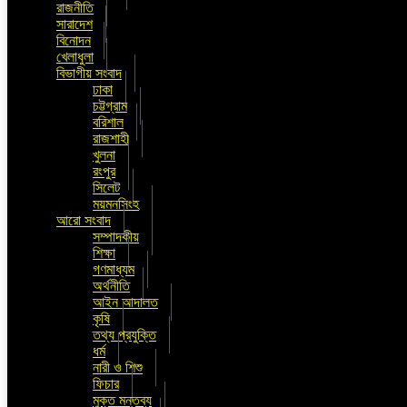
রাজনীতি
সারাদেশ
বিনোদন
খেলাধুলা
বিভাগীয় সংবাদ
ঢাকা
চট্টগ্রাম
বরিশাল
রাজশাহী
খুলনা
রংপুর
সিলেট
ময়মনসিংহ
আরো সংবাদ
সম্পাদকীয়
শিক্ষা
গণমাধ্যম
অর্থনীতি
আইন আদালত
কৃষি
তথ্য প্রযুক্তি
ধর্ম
নারী ও শিশু
ফিচার
মুক্ত মন্তব্য