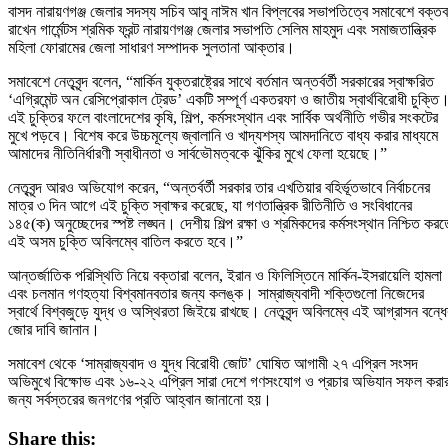
বাসদ নারায়ণগঞ্জ জেলার সদস্য সচিব আবু নাঈম খান বিপ্লবের সভাপতিত্বে সমাবেশে বক্তব
রাখেন গার্মেন্টস শ্রমিক ফ্রন্ট নারায়ণগঞ্জ জেলার সভাপতি সেলিম মাহমুদ এবং সমাজতান্ত্রিক
মহিলা ফোরামের জেলা সাধারণ সম্পাদক সুলতানা আক্তার।
সমাবেশে নেতৃবৃন্দ বলেন, “মার্কিন যুক্তরাষ্ট্রের সাথে বর্তমান অন্তর্বর্তী সরকারের স্বাক্ষরিত
‘এগ্রিমেন্ট অন রেসিপ্রোকাল ট্রেড’ একটি সম্পূর্ণ একতরফা ও জাতীয় স্বার্থবিরোধী চুক্তি
এই চুক্তির ফলে বাংলাদেশের কৃষি, শিল্প, কর্মসংস্থান এবং সার্বিক অর্থনীতি গভীর সংকটের
মুখে পড়বে। বিশেষ করে উচ্চমূল্যে জ্বালানি ও খাদ্যশস্য আমদানিতে বাধ্য করার মাধ্যমে
আমাদের নীতিনির্ধারণী স্বাধীনতা ও সার্বভৌমত্বকে ঝুঁকির মুখে ফেলা হয়েছে।”
নেতৃবৃন্দ আরও অভিযোগ করেন, “অন্তর্বর্তী সরকার তার এখতিয়ার বহির্ভূতভাবে নির্বাচনের
মাত্র ৩ দিন আগে এই চুক্তি স্বাক্ষর করেছে, যা গণতান্ত্রিক রীতিনীতি ও সংবিধানের
১৪৫(ক) অনুচ্ছেদের স্পষ্ট লঙ্ঘন। দেশীয় শিল্প রক্ষা ও শ্রমিকদের কর্মসংস্থান নিশ্চিত করত
এই অসম চুক্তি অবিলম্বে বাতিল করতে হবে।”
আন্তর্জাতিক পরিস্থিতি নিয়ে বক্তারা বলেন, ইরান ও ফিলিস্তিনে মার্কিন-ইসরায়েলি হামলা
এবং চলমান গণহত্যা বিশ্বমানবতার জন্য কলঙ্ক। সাম্রাজ্যবাদী শক্তিগুলো নিজেদের
স্বার্থে বিশ্বজুড়ে যুদ্ধ ও অস্থিরতা জিইয়ে রাখছে। নেতৃবৃন্দ অবিলম্বে এই আগ্রাসন বন্ধে
জোর দাবি জানান।
সমাবেশ থেকে ‘সাম্রাজ্যবাদ ও যুদ্ধ বিরোধী জোট’ ঘোষিত আগামী ২৭ এপ্রিল সংসদ
অভিমুখে বিক্ষোভ এবং ১৬-২২ এপ্রিল সারা দেশে গণসংযোগ ও প্রচার অভিযান সফল করা
জন্য সর্বস্তরের জনগণের প্রতি আহ্বান জানানো হয়।
Share this: