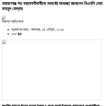
নারায়ণগঞ্জ সহ বক্তাবলীবাসীকে নববর্ষের শুভেচ্ছা জানালেন বিএনপি নেতা
মাহমুদ মেম্বার
নিজস্ব প্রতিবেদক
প্রকাশের সময় : মঙ্গলবার, ১৪ এপ্রিল, ২০২৬
১৮৮ 🪪
বাঙালির প্রাণের উৎসব পহেলা বৈশাখ ও বাংলা নববর্ষ উপলক্ষে নারায়ণগঞ্জ জেলাবাসীসহ