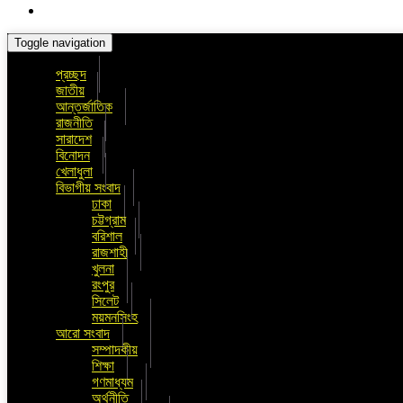
Toggle navigation
প্রচ্ছদ
জাতীয়
আন্তর্জাতিক
রাজনীতি
সারাদেশ
বিনোদন
খেলাধুলা
বিভাগীয় সংবাদ
ঢাকা
চট্টগ্রাম
বরিশাল
রাজশাহী
খুলনা
রংপুর
সিলেট
ময়মনসিংহ
আরো সংবাদ
সম্পাদকীয়
শিক্ষা
গণমাধ্যম
অর্থনীতি