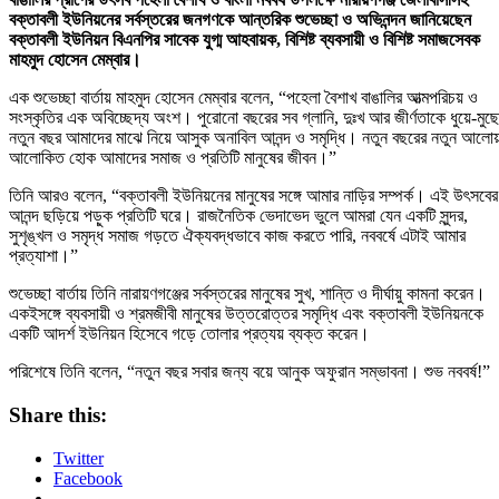
বক্তাবলী ইউনিয়নের সর্বস্তরের জনগণকে আন্তরিক শুভেচ্ছা ও অভিনন্দন জানিয়েছেন
বক্তাবলী ইউনিয়ন বিএনপির সাবেক যুগ্ম আহবায়ক, বিশিষ্ট ব্যবসায়ী ও বিশিষ্ট সমাজসেবক
মাহমুদ হোসেন মেম্বার।
এক শুভেচ্ছা বার্তায় মাহমুদ হোসেন মেম্বার বলেন, “পহেলা বৈশাখ বাঙালির আত্মপরিচয় ও
সংস্কৃতির এক অবিচ্ছেদ্য অংশ। পুরোনো বছরের সব গ্লানি, দুঃখ আর জীর্ণতাকে ধুয়ে-মুছে
নতুন বছর আমাদের মাঝে নিয়ে আসুক অনাবিল আনন্দ ও সমৃদ্ধি। নতুন বছরের নতুন আলো
আলোকিত হোক আমাদের সমাজ ও প্রতিটি মানুষের জীবন।”
তিনি আরও বলেন, “বক্তাবলী ইউনিয়নের মানুষের সঙ্গে আমার নাড়ির সম্পর্ক। এই উৎসবের
আনন্দ ছড়িয়ে পড়ুক প্রতিটি ঘরে। রাজনৈতিক ভেদাভেদ ভুলে আমরা যেন একটি সুন্দর,
সুশৃঙ্খল ও সমৃদ্ধ সমাজ গড়তে ঐক্যবদ্ধভাবে কাজ করতে পারি, নববর্ষে এটাই আমার
প্রত্যাশা।”
শুভেচ্ছা বার্তায় তিনি নারায়ণগঞ্জের সর্বস্তরের মানুষের সুখ, শান্তি ও দীর্ঘায়ু কামনা করেন।
একইসঙ্গে ব্যবসায়ী ও শ্রমজীবী মানুষের উত্তরোত্তর সমৃদ্ধি এবং বক্তাবলী ইউনিয়নকে
একটি আদর্শ ইউনিয়ন হিসেবে গড়ে তোলার প্রত্যয় ব্যক্ত করেন।
পরিশেষে তিনি বলেন, “নতুন বছর সবার জন্য বয়ে আনুক অফুরান সম্ভাবনা। শুভ নববর্ষ!”
Share this:
Twitter
Facebook