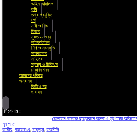
আইন আদালত
কৃষি
তথ্য প্রযুক্তি
ধর্ম
নারী ও শিশু
ফিচার
মুক্ত মন্তব্য
লাইফস্টাইল
শিল্প ও সংস্কৃতি
সাক্ষাতকার
সাহিত্য
স্বাস্থ্য ও চিকিৎসা
চাকুরির খবর
আমাদের পরিবার
অন্যান্য
ভিডিও ঘর
ছবি ঘর
শিরোনাম :
তোলারাম কলেজে ছাত্রাবাসে হামলা ও লুটপাটের অভিযোগ ছাত্রদলে
মূল পাতা
জাতীয়
,
নারায়ণগঞ্জ
,
ফতুল্লা
,
রাজনীতি