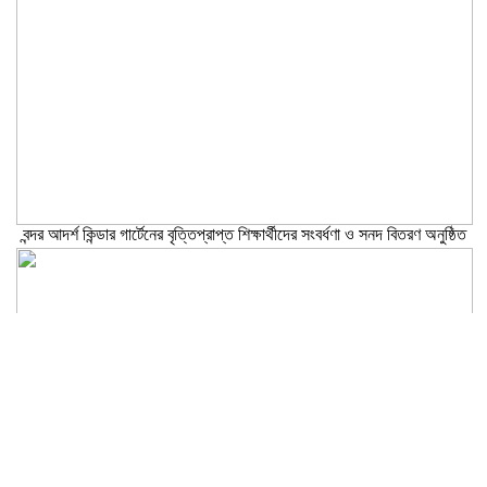
বন্দর আদর্শ কিন্ডার গার্টেনের বৃত্তিপ্রাপ্ত শিক্ষার্থীদের সংবর্ধণা ও সনদ বিতরণ অনুষ্ঠিত