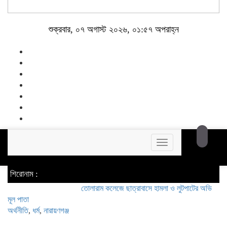
শুক্রবার, ০৭ অগাস্ট ২০২৬, ০১:৫৭ অপরাহ্ন
Toggle
navigation
শিরোনাম :
তোলারাম কলেজে ছাত্রাবাসে হামলা ও লুটপাটের অভিযোগ ছাত্রদলের 
মূল পাতা
অর্থনীতি
,
ধর্ম
,
নারায়ণগঞ্জ