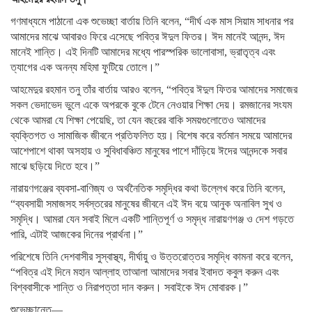
গণমাধ্যমে পাঠানো এক শুভেচ্ছা বার্তায় তিনি বলেন, “দীর্ঘ এক মাস সিয়াম সাধনার পর
আমাদের মাঝে আবারও ফিরে এসেছে পবিত্র ঈদুল ফিতর। ঈদ মানেই আনন্দ, ঈদ
মানেই শান্তি। এই দিনটি আমাদের মধ্যে পারস্পরিক ভালোবাসা, ভ্রাতৃত্ব এবং
ত্যাগের এক অনন্য মহিমা ফুটিয়ে তোলে।”
আহমেদুর রহমান তনু তাঁর বার্তায় আরও বলেন, “পবিত্র ঈদুল ফিতর আমাদের সমাজের
সকল ভেদাভেদ ভুলে একে অপরকে বুকে টেনে নেওয়ার শিক্ষা দেয়। রমজানের সংযম
থেকে আমরা যে শিক্ষা পেয়েছি, তা যেন বছরের বাকি সময়গুলোতেও আমাদের
ব্যক্তিগত ও সামাজিক জীবনে প্রতিফলিত হয়। বিশেষ করে বর্তমান সময়ে আমাদের
আশেপাশে থাকা অসহায় ও সুবিধাবঞ্চিত মানুষের পাশে দাঁড়িয়ে ঈদের আনন্দকে সবার
মাঝে ছড়িয়ে দিতে হবে।”
নারায়ণগঞ্জের ব্যবসা-বাণিজ্য ও অর্থনৈতিক সমৃদ্ধির কথা উল্লেখ করে তিনি বলেন,
“ব্যবসায়ী সমাজসহ সর্বস্তরের মানুষের জীবনে এই ঈদ বয়ে আনুক অনাবিল সুখ ও
সমৃদ্ধি। আমরা যেন সবাই মিলে একটি শান্তিপূর্ণ ও সমৃদ্ধ নারায়ণগঞ্জ ও দেশ গড়তে
পারি, এটাই আজকের দিনের প্রার্থনা।”
পরিশেষে তিনি দেশবাসীর সুস্বাস্থ্য, দীর্ঘায়ু ও উত্তরোত্তর সমৃদ্ধি কামনা করে বলেন,
“পবিত্র এই দিনে মহান আল্লাহ তাআলা আমাদের সবার ইবাদত কবুল করুন এবং
বিশ্ববাসীকে শান্তি ও নিরাপত্তা দান করুন। সবাইকে ঈদ মোবারক।”
শুভেচ্ছান্তে—