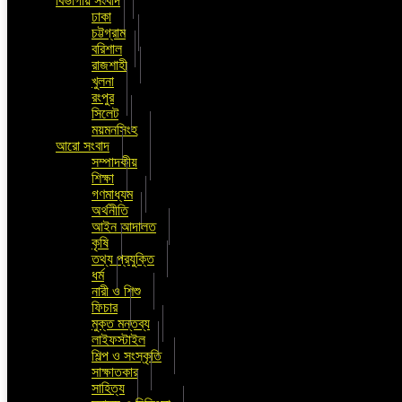
বিভাগীয় সংবাদ
ঢাকা
চট্টগ্রাম
বরিশাল
রাজশাহী
খুলনা
রংপুর
সিলেট
ময়মনসিংহ
আরো সংবাদ
সম্পাদকীয়
শিক্ষা
গণমাধ্যম
অর্থনীতি
আইন আদালত
কৃষি
তথ্য প্রযুক্তি
ধর্ম
নারী ও শিশু
ফিচার
মুক্ত মন্তব্য
লাইফস্টাইল
শিল্প ও সংস্কৃতি
সাক্ষাতকার
সাহিত্য