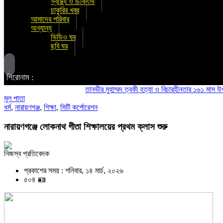
স্বাস্থ্য ও চিকিৎসা
চাকুরির খবর
আমাদের পরিবার
অন্যান্য
ভিডিও ঘর
ছবি ঘর
শিরোনাম :
তানভীর মুহাম্মদ ত্বকী হত্যা ও বিচারহীনতার ১৬১ মাস উপলক্ষে 
মূল পাতা
ধর্ম
,
নারায়ণগঞ্জ
,
শিক্ষা
,
সিটি কর্পোরেশন
নারায়ণগঞ্জে লোকনাথ গীতা শিক্ষালয়ের প্রথম ক্লাস শুরু
নিজস্ব প্রতিবেদক
প্রকাশের সময় : শনিবার, ১৪ মার্চ, ২০২৬
৫০৪ 🪪