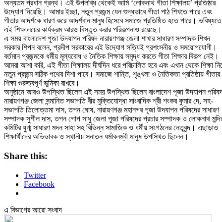
অন্যতম প্রধান গ্রন্থ। এই উপলব্ধি থেকেই আমি ‘লোকনাথ গীতা শিক্ষালয়’ প্রতিষ্ঠার
উদ্যোগ নিয়েছি। আমার ইচ্ছা, নতুন প্রজন্ম যেন শুদ্ধভাবে গীতা পাঠ শিখতে পারে এবং
গীতার আদর্শকে ধারণ করে আদর্শবান মানুষ হিসেবে সমাজে প্রতিষ্ঠিত হতে পারে। ভবিষ্যতে
এই শিক্ষালয়ের কার্যক্রম আরও বিস্তৃত করার পরিকল্পনাও রয়েছে।
এ সময় বাংলাদেশ পূজা উদযাপন পরিষদ নারায়ণগঞ্জ জেলা শাখার সাধারণ সম্পাদক শিখন
সরকার শিপন বলেন, প্রদীপ সরকারের এই উদ্যোগ সত্যিই প্রশংসনীয় ও সময়োপযোগী।
বর্তমান প্রজন্মকে ধর্মীয় মূল্যবোধ ও নৈতিক শিক্ষায় সমৃদ্ধ করতে গীতা শিক্ষার বিকল্প নেই।
আমরা আশা করি, এই গীতা শিক্ষালয় দীর্ঘদিন ধরে পরিচালিত হবে এবং এখান থেকে শিক্ষা নি
নতুন প্রজন্ম সঠিক পথের দিশা পাবে। সমাজে শান্তি, শৃঙ্খলা ও নৈতিকতা প্রতিষ্ঠায় গীতার
শিক্ষা গুরুত্বপূর্ণ ভূমিকা রাখবে।
অনুষ্ঠানে আরও উপস্থিত ছিলেন এই সময় উপস্থিত ছিলেন বাংলাদেশ পূজা উদযাপন পরিষ
নারায়ণগঞ্জ জেলা সন্মানিত সভাপতি বীর মুক্তিযোদ্ধা সাংবাদিক শ্রী শংকর কুমার দে, সহ-
সভাপতি তিলোত্তমা দাস, তপন ঘোষ, নারায়ণগঞ্জ মহানগর পূজা উদযাপন পরিষদের সাধারণ
সম্পাদক সুশীল দাস, তপন গোপ সাধু জেলা পূজা পরিষদের প্রচার সম্পাদক ও লোকনাথ মন্দি
কমিটির যুগ্ম সাধারণ মদন সাহা সহ বিভিন্ন সামাজিক ও ধর্মীয় সংগঠনের নেতৃবৃন্দ। এছাড়াও
শিক্ষার্থীদের অভিভাবক ও স্থানীয় সনাতন ধর্মাবলম্বী মানুষ উপস্থিত ছিলেন।
Share this:
Twitter
Facebook
এ বিভাগের আরো সংবাদ