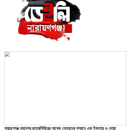
নারায়ণগঞ্জ মহানগর ছাত্রশিবিরের সাবেক নেতৃবৃন্দের সম্মানে এক ইফতার ও দোয়া