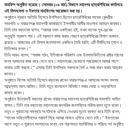
মাহফিল অনুষ্ঠিত হয়েছে। সোমবার (০৯ মার্চ) বিকালে মহানগর ছাত্রশিবিরের কার্যালয়ে
এই মিলনমেলা ও ইফতার মাহফিলের আয়োজন করা হয়।
অনুষ্ঠানে প্রধান অতিথি হিসেবে উপস্থিত ছিলেন ছাত্রশিবিরের সাবেক কেন্দ্রীয়
সভাপতি ও নারায়ণগঞ্জ মহানগরী জামায়াতে ইসলামীর আমীর মাওলানা আবদুল জব্বার।
তিনি তার বক্তব্যে বলেন, “আমরা যখন একত্রিত হই, তখন অনেক সুখ-দুঃখের
অনুভূতি প্রকাশ পায়। এই ময়দানে কাজ করার পেছনে ছাত্রশিবিরের বিশাল অবদান
রয়েছে। আজকের এই বিশাল জনসমাগম একদিনে তৈরি হয়নি; এটি দীর্ঘদিনের ত্যাগ ও
তিতিক্ষার ফসল।”
​তিনি আরও বলেন, “সমাজ গঠন, ইতিবাচক পরিবর্তন এবং ইনসাফভিত্তিক রাষ্ট্র গঠনের
জন্য আমাদের কাজ করে যেতে হবে। মহানগরের যেকোনো প্রয়োজনে আমরা পাশে
থাকার চেষ্টা করবো।” এসময় তিনি উপস্থিত সকলকে ধৈর্য ও সবর ধারণ করার আহ্বান
জানান।
​অনুষ্ঠানে বিশেষ অতিথি হিসেবে বক্তব্য রাখেন নারায়ণগঞ্জ-৪ আসনের সংসদ সদস্য
আব্দুল্লাহ আল-আমিন। তিনি নতুন বাংলাদেশ বিনির্মাণে সবার দোয়া ও সহযোগিতা
কামনা করেন।
​অনুষ্ঠানে উদ্বোধনী বক্তব্য রাখেন নারায়ণগঞ্জ মহানগর ছাত্রশিবিরের সভাপতি অমিত
হাসান। তিনি তার বক্তব্যে মহানগরের বাৎসরিক জনশক্তির পরিসংখ্যান তুলে ধরেন।
নতুন ও পুরাতনের সমন্বয়ে সংগঠনকে এগিয়ে নেওয়ার দৃঢ়তা ব্যক্ত করে তিনি বলেন,
“সাবেক দায়িত্বশীলদের পরামর্শ নিয়ে আমরা সামনে এগিয়ে যেতে চাই।” ইফতারের
আগে নতুন ও পুরাতন সদস্যদের মধ্যে এক প্রাণবন্ত মতবিনিময় ও পরিচয় পর্ব অনুষ্ঠিত