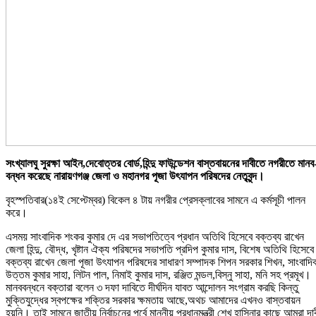
সংখ্যালঘু সুরক্ষা আইন,দেবোত্তর বোর্ড,হিন্দু ফাউন্ডেশন বাস্তবায়নের দাবীতে নগরীতে মানব
বন্ধন করেছে নারায়ণগঞ্জ জেলা ও মহানগর পূজা উৎযাপন পরিষদের নেতৃবৃন্দ।
বৃহস্পতিবার(১৪ই সেপ্টেম্বর) বিকেল ৪ টায় নগরীর প্রেসক্লাবের সামনে এ কর্মসূচী পালন
করে।
এসময় সাংবাদিক শংকর কুমার দে এর সভাপতিত্বে প্রধান অতিথি হিসেবে বক্তব্য রাখেন
জেলা হিন্দু, বৌদ্ধ, খৃষ্টান ঐক্য পরিষদের সভাপতি প্রদিপ কুমার দাস, বিশেষ অতিথি হিসেবে
বক্তব্য রাখেন জেলা পূজা উৎযাপন পরিষদের সাধারণ সম্পাদক শিপন সরকার শিখন, সাংবাদি
উত্তম কুমার সাহা, লিটন পাল, নিমাই কুমার দাস, রঞ্জিত মন্ডল,বিস্নু সাহা, মনি সহ প্রমূখ।
মানববন্ধনে বক্তারা বলেন ৩ দফা দাবিতে দীর্ঘদিন যাবত আন্দোলন সংগ্রাম করছি কিন্তু
মুক্তিযুদ্ধের স্বপক্ষের শক্তির সরকার ক্ষমতায় আছে,অথচ আমাদের এখনও বাস্তবায়ন
হয়নি। তাই সামনে জাতীয় নির্বাচনের পূর্বে মাননীয় প্রধানমন্ত্রী শেখ হাসিনার কাছে আমরা দা