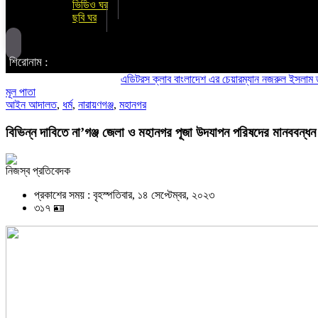
ভিডিও ঘর
ছবি ঘর
শিরোনাম :
এডিটরস ক্লাব বাংলাদেশ এর চেয়ারম্যান নজরুল ইসলাম তমিজীর স
মূল পাতা
আইন আদালত
,
ধর্ম
,
নারায়ণগঞ্জ
,
মহানগর
বিভিন্ন দাবিতে না’গঞ্জ জেলা ও মহানগর পূজা উদযাপন পরিষদের মানববন্ধন
নিজস্ব প্রতিবেদক
প্রকাশের সময় : বৃহস্পতিবার, ১৪ সেপ্টেম্বর, ২০২৩
৩১৭ 🪪