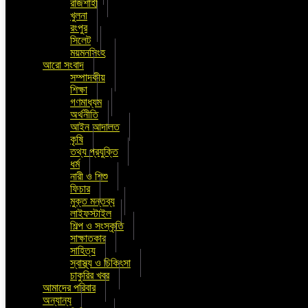
রাজশাহী
খুলনা
রংপুর
সিলেট
ময়মনসিংহ
আরো সংবাদ
সম্পাদকীয়
শিক্ষা
গণমাধ্যম
অর্থনীতি
আইন আদালত
কৃষি
তথ্য প্রযুক্তি
ধর্ম
নারী ও শিশু
ফিচার
মুক্ত মন্তব্য
লাইফস্টাইল
শিল্প ও সংস্কৃতি
সাক্ষাতকার
সাহিত্য
স্বাস্থ্য ও চিকিৎসা
চাকুরির খবর
আমাদের পরিবার
অন্যান্য