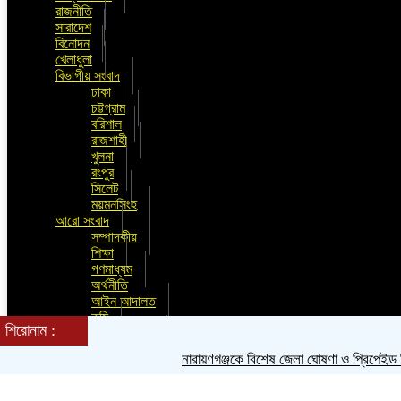
রাজনীতি
সারাদেশ
বিনোদন
খেলাধুলা
বিভাগীয় সংবাদ
ঢাকা
চট্টগ্রাম
বরিশাল
রাজশাহী
খুলনা
রংপুর
সিলেট
ময়মনসিংহ
আরো সংবাদ
সম্পাদকীয়
শিক্ষা
গণমাধ্যম
অর্থনীতি
আইন আদালত
কৃষি
শিরোনাম :
তথ্য প্রযুক্তি
ধর্ম
নারায়ণগঞ্জকে বিশেষ জেলা ঘোষণা ও প্রিপেইড মিটার বন
নারী ও শিশু
ফিচার
মুক্ত মন্তব্য