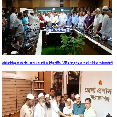
নারায়ণগঞ্জকে বিশেষ জেলা ঘোষণা ও প্রিপেইড মিটার বন্ধসহ ৫ দফা দাবিতে স্মারকলিপি