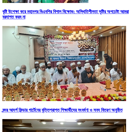
বৃষ্টি উপেক্ষা করে মহানগর বিএনপির বিশাল বিক্ষোভ: অস্থিতিশীলতা সৃষ্টির অপচেষ্টা আমরা
বরদাশত করব না
বন্দর আদর্শ কিন্ডার গার্টেনের বৃত্তিপ্রাপ্ত শিক্ষার্থীদের সংবর্ধণা ও সনদ বিতরণ অনুষ্ঠিত