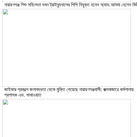
নারায়ণগঞ্জ শিশু সহিংসতা দমন ট্রাইব্যুনালের পিপি নিযুক্ত হলেন অ্যাড.আসমা হেলেন বিথ
জাইকার প্রকল্পে জলাবদ্ধতা থেকে মুক্তি পেয়েছে নারায়ণগঞ্জবাসী: কক্সবাজারে কর্মশালায়
প্রশাসক এড. সাখাওয়াত