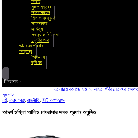
ফিচার
মুক্ত মন্তব্য
লাইফস্টাইল
শিল্প ও সংস্কৃতি
সাক্ষাতকার
সাহিত্য
স্বাস্থ্য ও চিকিৎসা
চাকুরির খবর
আমাদের পরিবার
অন্যান্য
ভিডিও ঘর
ছবি ঘর
শিরোনাম :
তোলারাম কলেজে হামলায় আহত শিবির নেতাদের হাসপাতালে দেখতে গেলে
মূল পাতা
ধর্ম
,
নারায়ণগঞ্জ
,
রাজনীতি
,
সিটি কর্পোরেশন
আদর্শ মহিলা আলিম মাদরাসার সবক প্রদান অনুষ্ঠিত