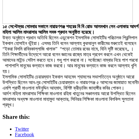
১৫ সেপ্টেম্বর সোমবার সকালে নারায়ণগঞ্জ শহরের বি বি রোড আলমখান লেন এলাকায় আদর্শ
মহিলা আলিম মাদরাসায় আলিম সবক প্রদান অনুষ্ঠিত হয়েছে।
উক্ত অনুষ্ঠানে প্রধান অতিথি ছিলেন এডুকেশন ইসলামিক সোসাইটির পরিচালক প্রিন্সিপাল
ইকবাল হোসাইন ভূঁইয়া। এসময় তিনি বলেন আল্লাহ কুরআনুল কারীমের শুরুতেই বলেছেন
“ইকরা বিসমি রাব্বিকাল্লাজি খালাক” “পড়ো তোমার রবের নামে, যিনি সৃষ্টি করেছেন„ ।
তিনি শিক্ষার্থীদের উদ্যেশে আরো বলেন জ্ঞানের রাজ্যে মাত্র প্রবেশ করলে এখন থেকেই
আমাদের মাইন্ড সেটাপ করতে হবে। শুধু পাশ করবো না। সর্বোচ্ছো নাম্বার নিয়ে পাশ পরব
পাশাপাশি মানুষের কল্যানে কাজ করবো। আর মানুষের কল্যানে কাজ করলে আল্লাহ খুশি
হয়।
ইসলামিক সোসাইটির চেয়ারম্যান ইকবাল আহমেদ শ্যামলের সভাপতিত্বে অনুষ্ঠানে আরো
উপস্থিত ছিলেন আন-নূর সোসাইটির চেয়ারম্যান ও নারায়ণগঞ্জ ৫ আসনের জামায়াত মনোনী
এমপি প্রার্থী মাওলানা মঈনুদ্দিন আহমাদ, বিশিষ্ট ক্রীড়াবিদ জাহাঙ্গীর কবির পোকন।
আর্দশ মহিলা মাদরাসার শিক্ষিকা মাওলানা রহিমা খাতুনের সঞ্চালনায় আরো উপস্থিত ছিলেন
মাদরাসার অধ্যক্ষ মাওলানা মাহামুদা আক্তার, সিনিয়র শিক্ষিকা মাওলানা বিলকিস সুলতানা
প্রমূখ।
Share this:
Twitter
Facebook