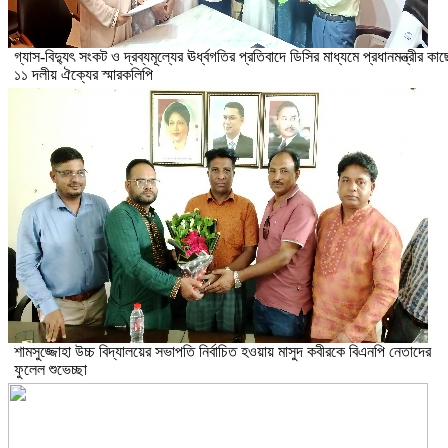
গ্যাস-বিদ্যুৎ সংকট ও দ্রব্যমূল্যের ঊর্ধ্বগতির প্রতিবাদে ডিসির মাধ্যমে প্রধানমন্ত্রীর কাছ
১১ দলীয় ঐক্যের স্মারকলিপি
শামসুজ্জোহা উচ্চ বিদ্যালয়ের সভাপতি নির্বাচিত হওয়ায় মাসুদ কবীরকে বিএনপি নেতাদের
ফুলেল শুভেচ্ছা