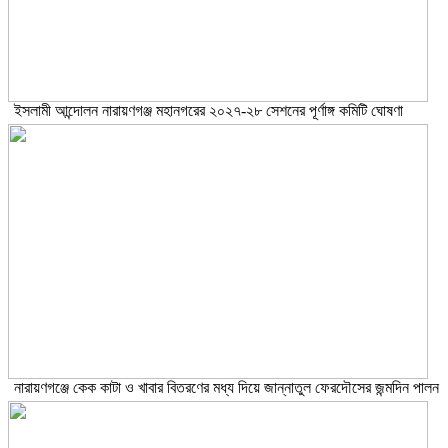
ইসলামী আন্দোলন নারায়ণগঞ্জ মহানগরের ২০২৭-২৮ সেশনের পূর্ণাঙ্গ কমিটি ঘোষণা
নারায়ণগঞ্জে কেক কাটা ও খাবার বিতরণের মধ্য দিয়ে জান্নাতুল ফেরদৌসের জন্মদিন পালন