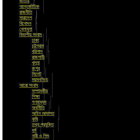
জাতীয়
আন্তর্জাতিক
রাজনীতি
সারাদেশ
বিনোদন
খেলাধুলা
বিভাগীয় সংবাদ
ঢাকা
চট্টগ্রাম
বরিশাল
রাজশাহী
খুলনা
রংপুর
সিলেট
ময়মনসিংহ
আরো সংবাদ
সম্পাদকীয়
শিক্ষা
গণমাধ্যম
অর্থনীতি
আইন আদালত
কৃষি
তথ্য প্রযুক্তি
ধর্ম
নারী ও শিশু