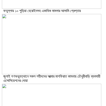
ফতুল্লায় ১০ পুড়িয়া হেরোইনসহ একাধিক মামলার আসামি গ্রেপ্তার
জুলাই গণঅভ্যুত্থানে সকল শহীদদের আত্মার মাগফিরাত কামনায় চৌধুরীবাড়ি ব্যবসায়ী
এসোসিয়েশনের দোয়া