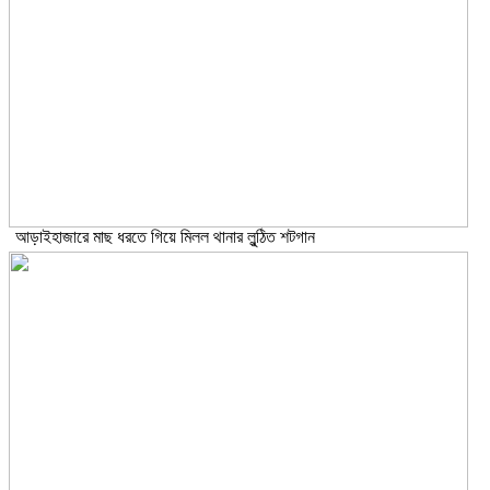
আড়াইহাজারে মাছ ধরতে গিয়ে মিলল থানার লুন্ঠিত শটগান