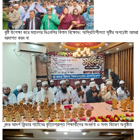
বৃষ্টি উপেক্ষা করে মহানগর বিএনপির বিশাল বিক্ষোভ: অস্থিতিশীলতা সৃষ্টির অপচেষ্টা আমরা
বরদাশত করব না
বন্দর আদর্শ কিন্ডার গার্টেনের বৃত্তিপ্রাপ্ত শিক্ষার্থীদের সংবর্ধণা ও সনদ বিতরণ অনুষ্ঠিত