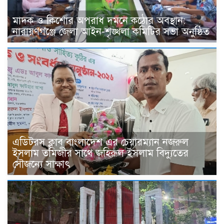
মাদক ও কিশোর অপরাধ দমনে কঠোর অবস্থান:
নারায়ণগঞ্জে জেলা আইন-শৃঙ্খলা কমিটির সভা অনুষ্ঠিত
এডিটরস ক্লাব বাংলাদেশ এর চেয়ারম্যান নজরুল
ইসলাম তমিজীর সাথে জহিরুল ইসলাম বিদ্যুতের
সৌজন্যে সাক্ষাৎ