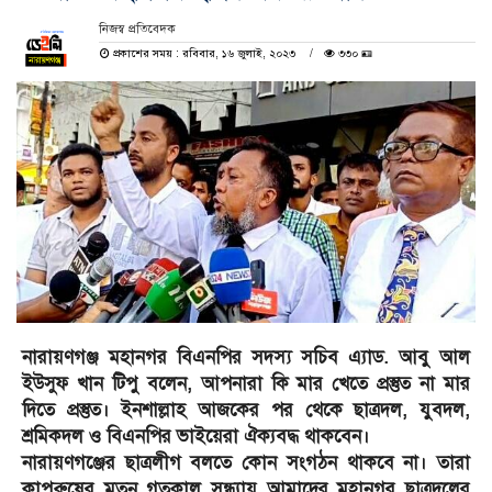
নিজস্ব প্রতিবেদক
প্রকাশের সময় : রবিবার, ১৬ জুলাই, ২০২৩
৩৩০ 🪪
নারায়ণগঞ্জ মহানগর বিএনপির সদস্য সচিব এ্যাড. আবু আল
ইউসুফ খান টিপু বলেন, আপনারা কি মার খেতে প্রস্তুত না মার
দিতে প্রস্তুত। ইনশাল্লাহ আজকের পর থেকে ছাত্রদল, যুবদল,
শ্রমিকদল ও বিএনপির ভাইয়েরা ঐক্যবদ্ধ থাকবেন।
নারায়ণগঞ্জের ছাত্রলীগ বলতে কোন সংগঠন থাকবে না। তারা
কাপুরুষের মতন গতকাল সন্ধ্যায় আমাদের মহানগর ছাত্রদলের