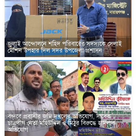
জুলাই আন্দোলনে শহিদ পরিবারের সদস্যকে সেলাই
মেশিন উপহার দিল সদর উপজেলা প্রশাসন
বন্দরে প্রবাসীর জমি দখলের অভিযোগ, সাবেক
ছাত্রলীগ নেতা মহিউদ্দিন ও মিঠুর বিরুদ্ধে হামলার
অভিযোগ