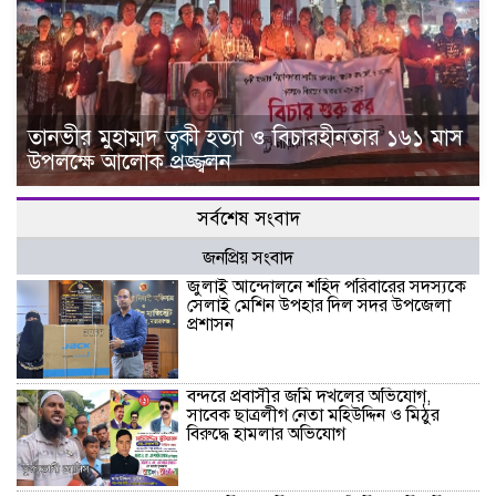
তানভীর মুহাম্মদ ত্বকী হত্যা ও বিচারহীনতার ১৬১ মাস
উপলক্ষে আলোক প্রজ্জ্বলন
সর্বশেষ সংবাদ
জনপ্রিয় সংবাদ
জুলাই আন্দোলনে শহিদ পরিবারের সদস্যকে
সেলাই মেশিন উপহার দিল সদর উপজেলা
প্রশাসন
বন্দরে প্রবাসীর জমি দখলের অভিযোগ,
সাবেক ছাত্রলীগ নেতা মহিউদ্দিন ও মিঠুর
বিরুদ্ধে হামলার অভিযোগ