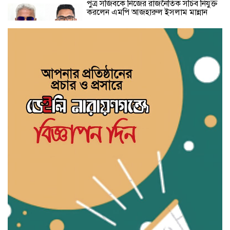
পুত্র সজিবকে নিজের রাজনৈতিক সচিব নিযুক্ত
করলেন এমপি আজহারুল ইসলাম মান্নান
মাদক ও কিশোর অপরাধ দমনে কঠোর
অবস্থান: নারায়ণগঞ্জে জেলা আইন-শৃঙ্খলা
কমিটির সভা অনুষ্ঠিত
এডিটরস ক্লাব বাংলাদেশ এর চেয়ারম্যান
নজরুল ইসলাম তমিজীর সাথে জহিরুল
ইসলাম বিদ্যুতের সৌজন্যে সাক্ষাৎ
তানভীর মুহাম্মদ ত্বকী হত্যা ও বিচারহীনতার
১৬১ মাস উপলক্ষে আলোক প্রজ্জ্বলন
ব্যবসায়ীদের সঙ্গে নিয়ে নারায়ণগঞ্জের উন্নয়নে
৫ এমপির ঐক্যবদ্ধ থাকার প্রত্যয়