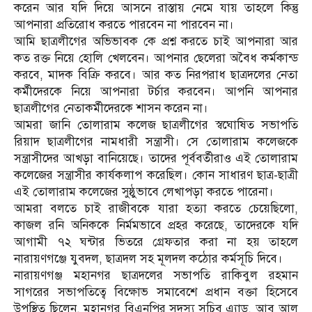
করেন আর যদি দিয়ে আসনে রাস্তায় নেমে যায় তাহলে কিন্তু
আপনারা প্রতিরোধ করতে পারবেন না পারবেন না।
আমি ছাত্রলীগের অভিভাবক কে প্রশ্ন করতে চাই আপনারা আর
কত রক্ত নিয়ে হোলি খেলবেন। আপনার ছেলেরা অবৈধ কর্মকান্ড
করবে, মাদক বিক্রি করবে। আর কত নিরপরাধ ছাত্রদলের নেতা
কর্মীদেরকে নিয়ে আপনারা টর্চার করবেন। আপনি আপনার
ছাত্রলীগের নেতাকর্মীদেরকে শাসন করেন না।
আমরা জানি তোলারাম কলেজ ছাত্রলীগের স্বঘোষিত সভাপতি
রিয়াদ ছাত্রলীগের নামধারী সন্ত্রাসী। সে তোলারাম কলেজকে
সন্ত্রাসীদের আখড়া বানিয়েছে। তাদের পূর্ববর্তীরাও এই তোলারাম
কলেজের সন্ত্রাসীর কার্যকলাপ করেছিল। কোন সাধারণ ছাত্র-ছাত্রী
এই তোলারাম কলেজের সুষ্ঠুভাবে লেখাপড়া করতে পারেনা।
আমরা বলতে চাই রাজীবকে যারা হত্যা করতে চেয়েছিলো,
কাজল রনি অনিককে নির্মমভাবে প্রহর করেছে, তাদেরকে যদি
আগামী ৭২ ঘন্টার ভিতরে গ্রেফতার করা না হয় তাহলে
নারায়ণগঞ্জে যুবদল, ছাত্রদল সহ মূলদল কঠোর কর্মসূচি দিবে।
নারায়ণগঞ্জ মহানগর ছাত্রদলের সভাপতি রাকিবুল রহমান
সাগরের সভাপতিত্বে বিক্ষোভ সমাবেশে প্রধান বক্তা হিসেবে
উপস্থিত ছিলেন, মহানগর বিএনপির সদস্য সচিব এ্যাড. আবু আল