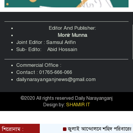
বন্দরে অসুস্থ বিএনপি নেতা তারা মিয়ার পাশে
দলীয় নেতৃবৃন্দ, এমপি’ পক্ষ থেকে আর্থিক
সহায়তা
Editor And Publisher:
Monir Munna
Joint Editor : Samsul Arifin
বন্দরে গ্যাস বিস্ফোরণে দগ্ধ একই পরিবারের
Sub- Edito: Abid Hossain
৩: বার্ন ইনস্টিটিউটে খোঁজ নিলেন মহানগরী
জামায়াত আমীর
Commercial Office :
Contact : 01765-666-066
পরিকল্পিত শিল্পনগরী ও মিল স্থানান্তরের দাবি:
dailynarayanganjnews@gmail.com
আটা ময়দা মিল মালিক সমিতির বর্ণাঢ্য
অভিষেক
©2020 All rights reserved Daily Narayanganj
Design by:
SHAMIR IT
শিরোনাম :
জুলাই আন্দোলনে শহিদ পরিবারের সদস্