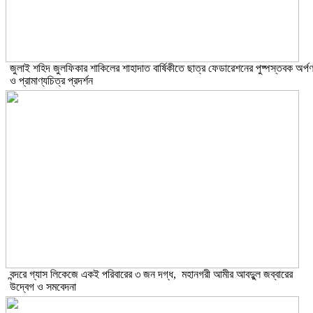
​জুলাই শহিদ জুলফিকার শাকিলের শাহাদাত বার্ষিকীতে ছাত্র ফেডারেশনের পুষ্পস্তবক অর্প
ও প্রামাণ্যচিত্র প্রদর্শন
বন্দরে গ্যাস লিকেজে একই পরিবারের ৩ জন দগ্ধ, মহানগরী আমীর আবদুুল জব্বারের
উদ্বেগ ও সমবেদনা