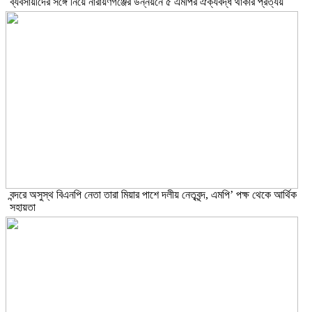
ব্যবসায়ীদের সঙ্গে নিয়ে নারায়ণগঞ্জের উন্নয়নে ৫ এমপির ঐক্যবদ্ধ থাকার প্রত্যয়
বন্দরে অসুস্থ বিএনপি নেতা তারা মিয়ার পাশে দলীয় নেতৃবৃন্দ, এমপি’ পক্ষ থেকে আর্থিক
সহায়তা