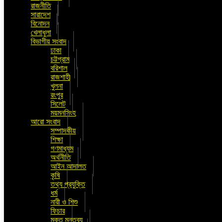
রাজনীতি
সারাদেশ
বিনোদন
খেলাধুলা
বিভাগীয় সংবাদ
ঢাকা
চট্টগ্রাম
বরিশাল
রাজশাহী
খুলনা
রংপুর
সিলেট
ময়মনসিংহ
আরো সংবাদ
সম্পাদকীয়
শিক্ষা
গণমাধ্যম
অর্থনীতি
আইন আদালত
কৃষি
তথ্য প্রযুক্তি
ধর্ম
নারী ও শিশু
ফিচার
মুক্ত মন্তব্য