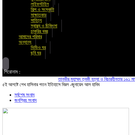
লাইফস্টাইল
শিল্প ও সংস্কৃতি
সাক্ষাতকার
সাহিত্য
স্বাস্থ্য ও চিকিৎসা
চাকুরির খবর
আমাদের পরিবার
অন্যান্য
ভিডিও ঘর
ছবি ঘর
শিরোনাম :
তানভীর মুহাম্মদ ত্বকী হত্যা ও বিচারহীনতার ১৬১ মাস উপলক
৫ই আগষ্টে শেখ হাসিনার পতন ইতিহাসে বিরল -জুনায়েদ আল হাবিব
সর্বশেষ সংবাদ
জনপ্রিয় সংবাদ