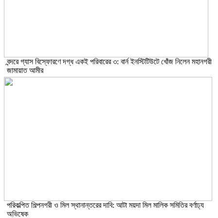
বন্দরে গ্যাস বিস্ফোরণে দগ্ধ একই পরিবারের ৩: বার্ন ইনস্টিটিউটে খোঁজ নিলেন মহানগরী
জামায়াত আমীর
পরিকল্পিত শিল্পনগরী ও মিল স্থানান্তরের দাবি: আটা ময়দা মিল মালিক সমিতির বর্ণাঢ্য
অভিষেক