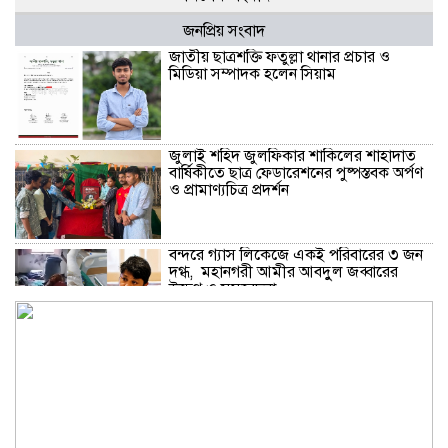
জনপ্রিয় সংবাদ
জাতীয় ছাত্রশক্তি ফতুল্লা থানার প্রচার ও
মিডিয়া সম্পাদক হলেন সিয়াম
​জুলাই শহিদ জুলফিকার শাকিলের শাহাদাত
বার্ষিকীতে ছাত্র ফেডারেশনের পুষ্পস্তবক অর্পণ
ও প্রামাণ্যচিত্র প্রদর্শন
বন্দরে গ্যাস লিকেজে একই পরিবারের ৩ জন
দগ্ধ, মহানগরী আমীর আবদুুল জব্বারের
উদ্বেগ ও সমবেদনা
মাদক ও ছিনতাই এর বিরুদ্ধে ১নং বাবুরাইলে
প্রস্তুতিমূলক আলোচনা সভা