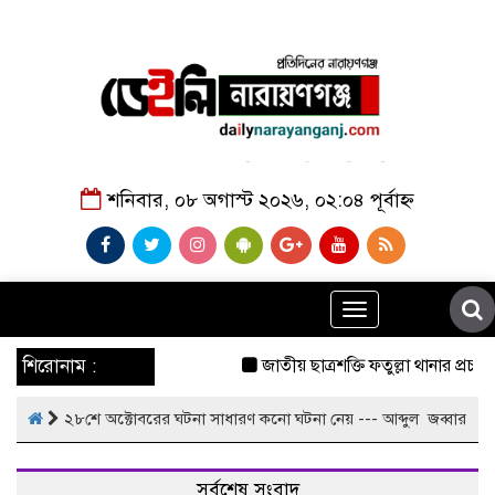
শনিবার, ০৮ অগাস্ট ২০২৬, ০২:০৪ পূর্বাহ্ন
Toggle
navigation
শিরোনাম :
জাতীয় ছাত্রশক্তি ফতুল্লা থানার প্রচার
২৮শে অক্টোবরের ঘটনা সাধারণ কনো ঘটনা নেয় --- আব্দুল জব্বার
সর্বশেষ সংবাদ