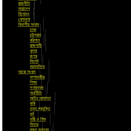
রাজনীতি
সারাদেশ
বিনোদন
খেলাধুলা
বিভাগীয় সংবাদ
ঢাকা
চট্টগ্রাম
বরিশাল
রাজশাহী
খুলনা
রংপুর
সিলেট
ময়মনসিংহ
আরো সংবাদ
সম্পাদকীয়
শিক্ষা
গণমাধ্যম
অর্থনীতি
আইন আদালত
কৃষি
তথ্য প্রযুক্তি
ধর্ম
নারী ও শিশু
ফিচার
মুক্ত মন্তব্য