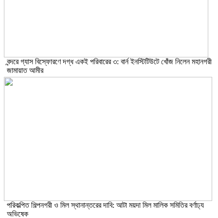
বন্দরে গ্যাস বিস্ফোরণে দগ্ধ একই পরিবারের ৩: বার্ন ইনস্টিটিউটে খোঁজ নিলেন মহানগরী
জামায়াত আমীর
পরিকল্পিত শিল্পনগরী ও মিল স্থানান্তরের দাবি: আটা ময়দা মিল মালিক সমিতির বর্ণাঢ্য
অভিষেক