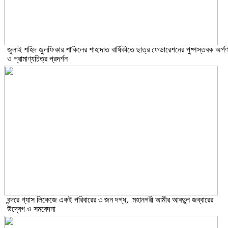
​জুলাই শহিদ জুলফিকার শাকিলের শাহাদাত বার্ষিকীতে ছাত্র ফেডারেশনের পুষ্পস্তবক অর্প
ও প্রামাণ্যচিত্র প্রদর্শন
বন্দরে গ্যাস লিকেজে একই পরিবারের ৩ জন দগ্ধ, মহানগরী আমীর আবদুুল জব্বারের
উদ্বেগ ও সমবেদনা