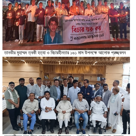
তানভীর মুহাম্মদ ত্বকী হত্যা ও বিচারহীনতার ১৬১ মাস উপলক্ষে আলোক প্রজ্জ্বলন