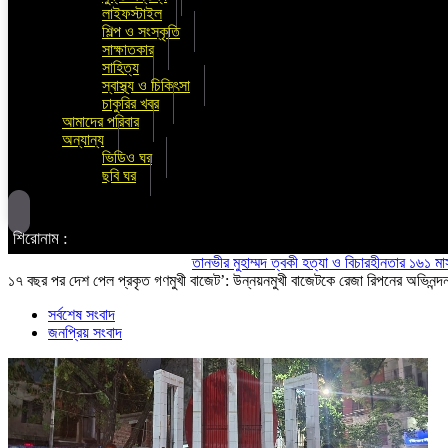
লাইফস্টাইল
শিল্প ও সংস্কৃতি
সাক্ষাতকার
সাহিত্য
স্বাস্থ্য ও চিকিৎসা
চাকুরির খবর
আমাদের পরিবার
অন্যান্য
ভিডিও ঘর
ছবি ঘর
শিরোনাম :
তানভীর মুহাম্মদ ত্বকী হত্যা ও বিচারহীনতার ১৬১ মাস উপলক্
১৭ বছর পর দেশ পেল প্রকৃত গণমুখী বাজেট’: উন্নয়নমুখী বাজেটকে রেজা রিপনের অভিনন্দ
সর্বশেষ সংবাদ
জনপ্রিয় সংবাদ