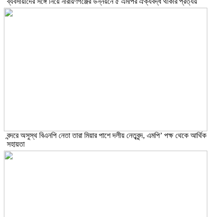
ব্যবসায়ীদের সঙ্গে নিয়ে নারায়ণগঞ্জের উন্নয়নে ৫ এমপির ঐক্যবদ্ধ থাকার প্রত্যয়
বন্দরে অসুস্থ বিএনপি নেতা তারা মিয়ার পাশে দলীয় নেতৃবৃন্দ, এমপি’ পক্ষ থেকে আর্থিক
সহায়তা