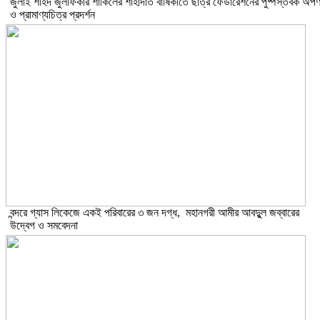
​জুলাই শহিদ জুলফিকার শাকিলের শাহাদাত বার্ষিকীতে ছাত্র ফেডারেশনের পুষ্পস্তবক অর্প
ও প্রামাণ্যচিত্র প্রদর্শন
বন্দরে গ্যাস লিকেজে একই পরিবারের ৩ জন দগ্ধ, মহানগরী আমীর আবদুুল জব্বারের
উদ্বেগ ও সমবেদনা