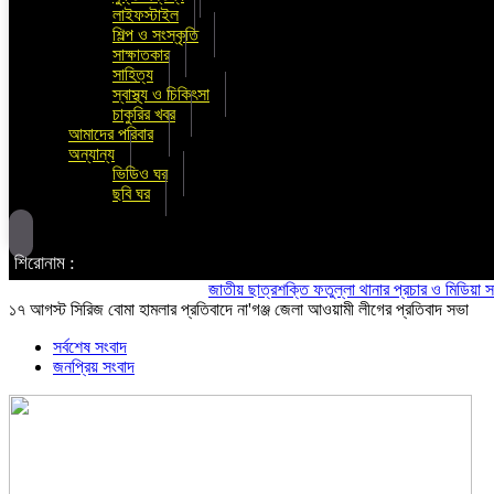
লাইফস্টাইল
শিল্প ও সংস্কৃতি
সাক্ষাতকার
সাহিত্য
স্বাস্থ্য ও চিকিৎসা
চাকুরির খবর
আমাদের পরিবার
অন্যান্য
ভিডিও ঘর
ছবি ঘর
শিরোনাম :
জাতীয় ছাত্রশক্তি ফতুল্লা থানার প্রচার ও মিডিয়া সম্পাদক 
১৭ আগস্ট সিরিজ বোমা হামলার প্রতিবাদে না'গঞ্জ জেলা আওয়ামী লীগের প্রতিবাদ সভা
সর্বশেষ সংবাদ
জনপ্রিয় সংবাদ