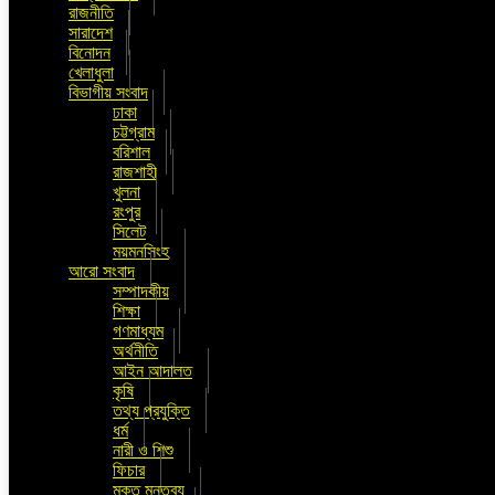
রাজনীতি
সারাদেশ
বিনোদন
খেলাধুলা
বিভাগীয় সংবাদ
ঢাকা
চট্টগ্রাম
বরিশাল
রাজশাহী
খুলনা
রংপুর
সিলেট
ময়মনসিংহ
আরো সংবাদ
সম্পাদকীয়
শিক্ষা
গণমাধ্যম
অর্থনীতি
আইন আদালত
কৃষি
তথ্য প্রযুক্তি
ধর্ম
নারী ও শিশু
ফিচার
মুক্ত মন্তব্য