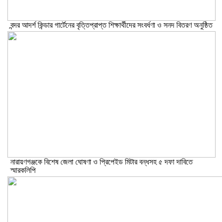
বন্দর আদর্শ কিন্ডার গার্টেনের বৃত্তিপ্রাপ্ত শিক্ষার্থীদের সংবর্ধণা ও সনদ বিতরণ অনুষ্ঠিত
নারায়ণগঞ্জকে বিশেষ জেলা ঘোষণা ও প্রিপেইড মিটার বন্ধসহ ৫ দফা দাবিতে
স্মারকলিপি