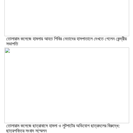
তোলারাম কলেজে হামলায় আহত শিবির নেতাদের হাসপাতালে দেখতে গেলেন কেন্দ্রীয়
সভাপতি
তোলারাম কলেজে ছাত্রাবাসে হামলা ও লুটপাটের অভিযোগ ছাত্রদলের বিরুদ্ধে:
ছাত্রশক্তির সংবাদ সম্মেলন