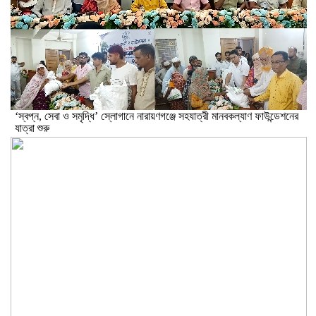
‘স্বপ্ন, সেবা ও সমৃদ্ধি’ স্লোগানে নারায়ণগঞ্জে সহযাত্রী মানবকল্যাণ ফাউন্ডেশনের
যাত্রা শুরু