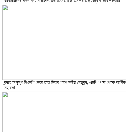
ব্যবসায়ীদের সঙ্গে নিয়ে নারায়ণগঞ্জের উন্নয়নে ৫ এমপির ঐক্যবদ্ধ থাকার প্রত্যয়
বন্দরে অসুস্থ বিএনপি নেতা তারা মিয়ার পাশে দলীয় নেতৃবৃন্দ, এমপি’ পক্ষ থেকে আর্থিক
সহায়তা