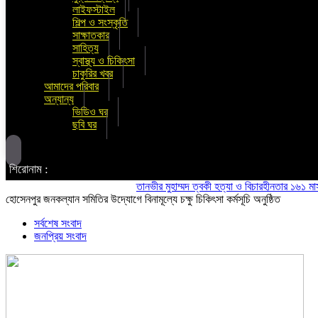
লাইফস্টাইল
শিল্প ও সংস্কৃতি
সাক্ষাতকার
সাহিত্য
স্বাস্থ্য ও চিকিৎসা
চাকুরির খবর
আমাদের পরিবার
অন্যান্য
ভিডিও ঘর
ছবি ঘর
শিরোনাম :
তানভীর মুহাম্মদ ত্বকী হত্যা ও বিচারহীনতার ১৬১ মাস উপলক
হোসেনপুর জনকল্যান সমিতির উদ্যোগে বিনামূল্যে চক্ষু চিকিৎসা কর্মসূচি অনুষ্ঠিত
সর্বশেষ সংবাদ
জনপ্রিয় সংবাদ