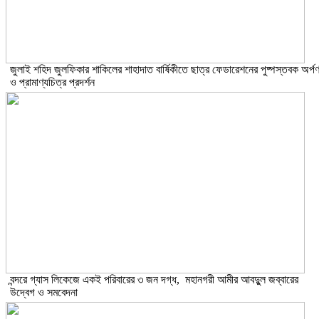
​জুলাই শহিদ জুলফিকার শাকিলের শাহাদাত বার্ষিকীতে ছাত্র ফেডারেশনের পুষ্পস্তবক অর্প
ও প্রামাণ্যচিত্র প্রদর্শন
বন্দরে গ্যাস লিকেজে একই পরিবারের ৩ জন দগ্ধ, মহানগরী আমীর আবদুুল জব্বারের
উদ্বেগ ও সমবেদনা