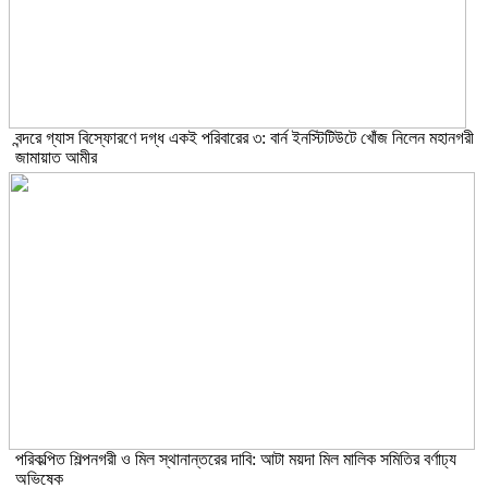
বন্দরে গ্যাস বিস্ফোরণে দগ্ধ একই পরিবারের ৩: বার্ন ইনস্টিটিউটে খোঁজ নিলেন মহানগরী
জামায়াত আমীর
পরিকল্পিত শিল্পনগরী ও মিল স্থানান্তরের দাবি: আটা ময়দা মিল মালিক সমিতির বর্ণাঢ্য
অভিষেক