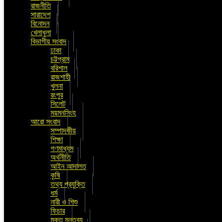
রাজনীতি
সারাদেশ
বিনোদন
খেলাধুলা
বিভাগীয় সংবাদ
ঢাকা
চট্টগ্রাম
বরিশাল
রাজশাহী
খুলনা
রংপুর
সিলেট
ময়মনসিংহ
আরো সংবাদ
সম্পাদকীয়
শিক্ষা
গণমাধ্যম
অর্থনীতি
আইন আদালত
কৃষি
তথ্য প্রযুক্তি
ধর্ম
নারী ও শিশু
ফিচার
মুক্ত মন্তব্য