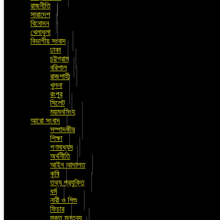
রাজনীতি
সারাদেশ
বিনোদন
খেলাধুলা
বিভাগীয় সংবাদ
ঢাকা
চট্টগ্রাম
বরিশাল
রাজশাহী
খুলনা
রংপুর
সিলেট
ময়মনসিংহ
আরো সংবাদ
সম্পাদকীয়
শিক্ষা
গণমাধ্যম
অর্থনীতি
আইন আদালত
কৃষি
তথ্য প্রযুক্তি
ধর্ম
নারী ও শিশু
ফিচার
মুক্ত মন্তব্য