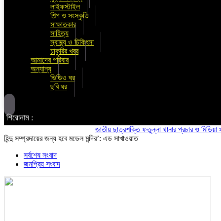
লাইফস্টাইল
শিল্প ও সংস্কৃতি
সাক্ষাতকার
সাহিত্য
স্বাস্থ্য ও চিকিৎসা
চাকুরির খবর
আমাদের পরিবার
অন্যান্য
ভিডিও ঘর
ছবি ঘর
শিরোনাম :
জাতীয় ছাত্রশক্তি ফতুল্লা থানার প্রচার ও মিডিয়া সম্পাদক
হিন্দু সম্প্রদায়ের জন্য হবে মডেল মন্দির’: এড সাখাওয়াত
সর্বশেষ সংবাদ
জনপ্রিয় সংবাদ