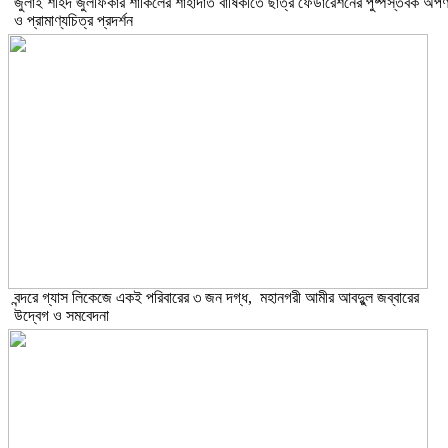
​জুলাই শহিদ জুলফিকার শাকিলের শাহাদাত বার্ষিকীতে ছাত্র ফেডারেশনের পুষ্পস্তবক অর্প
ও প্রামাণ্যচিত্র প্রদর্শন
বন্দরে গ্যাস লিকেজে একই পরিবারের ৩ জন দগ্ধ, মহানগরী আমীর আবদুুল জব্বারের
উদ্বেগ ও সমবেদনা