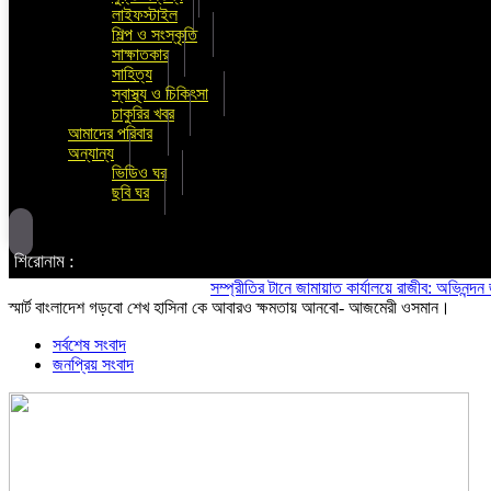
লাইফস্টাইল
শিল্প ও সংস্কৃতি
সাক্ষাতকার
সাহিত্য
স্বাস্থ্য ও চিকিৎসা
চাকুরির খবর
আমাদের পরিবার
অন্যান্য
ভিডিও ঘর
ছবি ঘর
শিরোনাম :
সম্প্রীতির টানে জামায়াত কার্যালয়ে রাজীব: অভিনন্দন জানালো 
স্মার্ট বাংলাদেশ গড়বো শেখ হাসিনা কে আবারও ক্ষমতায় আনবো- আজমেরী ওসমান।
সর্বশেষ সংবাদ
জনপ্রিয় সংবাদ