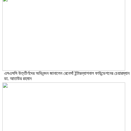
এসএসসি উত্তীর্ণদের অভিনন্দন জানালেন রেনেসাঁ ইন্টারন্যাশনাল ফাউন্ডেশনের চেয়ারম্যান
ডা. আতাউর রহমান