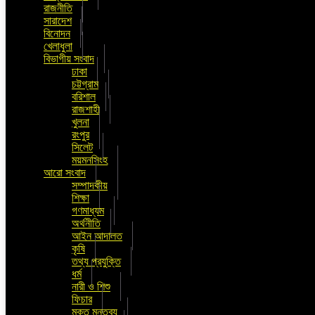
রাজনীতি
সারাদেশ
বিনোদন
খেলাধুলা
বিভাগীয় সংবাদ
ঢাকা
চট্টগ্রাম
বরিশাল
রাজশাহী
খুলনা
রংপুর
সিলেট
ময়মনসিংহ
আরো সংবাদ
সম্পাদকীয়
শিক্ষা
গণমাধ্যম
অর্থনীতি
আইন আদালত
কৃষি
তথ্য প্রযুক্তি
ধর্ম
নারী ও শিশু
ফিচার
মুক্ত মন্তব্য