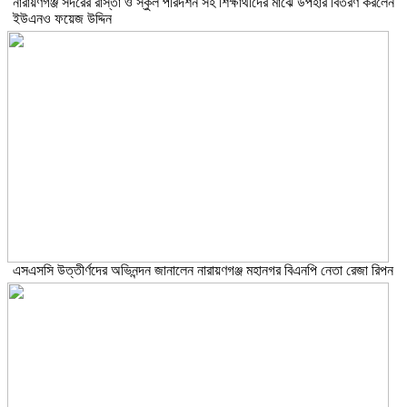
নারায়ণগঞ্জ সদরের রাস্তা ও স্কুল পরিদর্শন সহ শিক্ষার্থীদের মাঝে উপহার বিতরণ করলেন
ইউএনও ফয়েজ উদ্দিন
এসএসসি উত্তীর্ণদের অভিনন্দন জানালেন নারায়ণগঞ্জ মহানগর বিএনপি নেতা রেজা রিপন