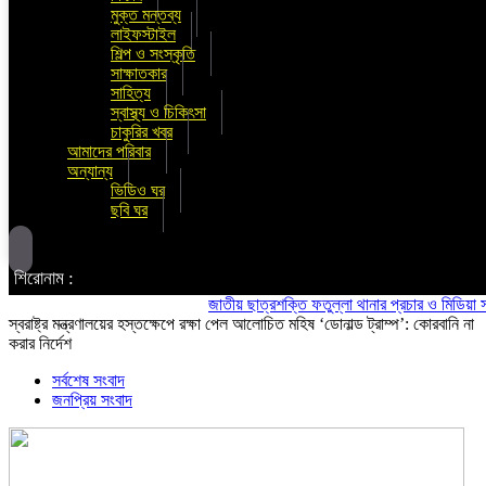
মুক্ত মন্তব্য
লাইফস্টাইল
শিল্প ও সংস্কৃতি
সাক্ষাতকার
সাহিত্য
স্বাস্থ্য ও চিকিৎসা
চাকুরির খবর
আমাদের পরিবার
অন্যান্য
ভিডিও ঘর
ছবি ঘর
শিরোনাম :
জাতীয় ছাত্রশক্তি ফতুল্লা থানার প্রচার ও মিডিয়া সম্পাদক 
স্বরাষ্ট্র মন্ত্রণালয়ের হস্তক্ষেপে রক্ষা পেল আলোচিত মহিষ ‘ডোনাল্ড ট্রাম্প’: কোরবানি না
করার নির্দেশ
সর্বশেষ সংবাদ
জনপ্রিয় সংবাদ