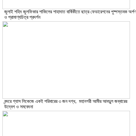
​জুলাই শহিদ জুলফিকার শাকিলের শাহাদাত বার্ষিকীতে ছাত্র ফেডারেশনের পুষ্পস্তবক অর্প
ও প্রামাণ্যচিত্র প্রদর্শন
বন্দরে গ্যাস লিকেজে একই পরিবারের ৩ জন দগ্ধ, মহানগরী আমীর আবদুুল জব্বারের
উদ্বেগ ও সমবেদনা