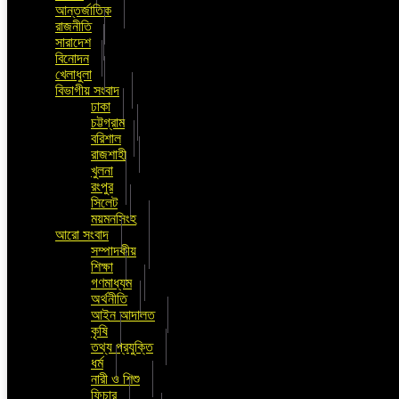
আন্তর্জাতিক
রাজনীতি
সারাদেশ
বিনোদন
খেলাধুলা
বিভাগীয় সংবাদ
ঢাকা
চট্টগ্রাম
বরিশাল
রাজশাহী
খুলনা
রংপুর
সিলেট
ময়মনসিংহ
আরো সংবাদ
সম্পাদকীয়
শিক্ষা
গণমাধ্যম
অর্থনীতি
আইন আদালত
কৃষি
তথ্য প্রযুক্তি
ধর্ম
নারী ও শিশু
ফিচার