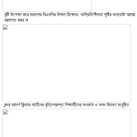
বৃষ্টি উপেক্ষা করে মহানগর বিএনপির বিশাল বিক্ষোভ: অস্থিতিশীলতা সৃষ্টির অপচেষ্টা আমরা
বরদাশত করব না
বন্দর আদর্শ কিন্ডার গার্টেনের বৃত্তিপ্রাপ্ত শিক্ষার্থীদের সংবর্ধণা ও সনদ বিতরণ অনুষ্ঠিত