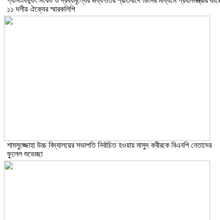
গ্যাস-বিদ্যুৎ সংকট ও দ্রব্যমূল্যের ঊর্ধ্বগতির প্রতিবাদে ডিসির মাধ্যমে প্রধানমন্ত্রীর কাছ
১১ দলীয় ঐক্যের স্মারকলিপি
শামসুজ্জোহা উচ্চ বিদ্যালয়ের সভাপতি নির্বাচিত হওয়ায় মাসুদ কবীরকে বিএনপি নেতাদের
ফুলেল শুভেচ্ছা