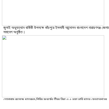
জুলাই অভ্যূত্থান বার্ষিকী উপলক্ষে কাঁচপুরে ইসলামী আন্দোলন বাংলাদেশ নারায়ণগঞ্জ জেলা
সমাবেশ অনুষ্ঠিত।
তোলারাম কলেজে ছাত্রদল-শিবির সংঘর্ষের তীব্র নিন্দা ও ৫ দফা দাবি ছাত্র ফেডারেশনের