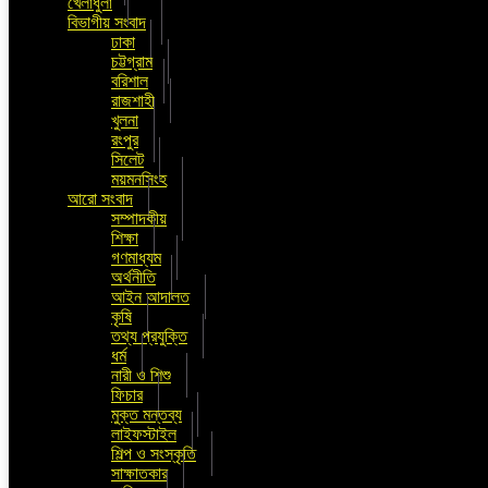
খেলাধুলা
বিভাগীয় সংবাদ
ঢাকা
চট্টগ্রাম
বরিশাল
রাজশাহী
খুলনা
রংপুর
সিলেট
ময়মনসিংহ
আরো সংবাদ
সম্পাদকীয়
শিক্ষা
গণমাধ্যম
অর্থনীতি
আইন আদালত
কৃষি
তথ্য প্রযুক্তি
ধর্ম
নারী ও শিশু
ফিচার
মুক্ত মন্তব্য
লাইফস্টাইল
শিল্প ও সংস্কৃতি
সাক্ষাতকার